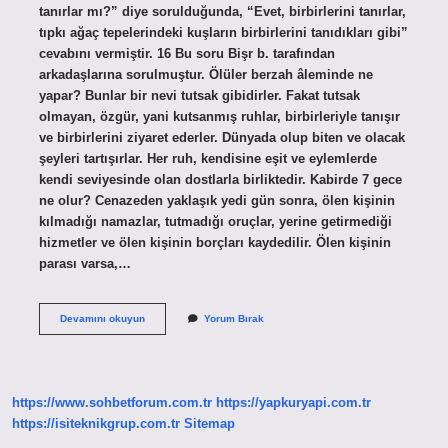
tanırlar mı?” diye sorulduğunda, “Evet, birbirlerini tanırlar,
tıpkı ağaç tepelerindeki kuşların birbirlerini tanıdıkları gibi”
cevabını vermiştir. 16 Bu soru Bişr b. tarafından
arkadaşlarına sorulmuştur. Ölüler berzah âleminde ne
yapar? Bunlar bir nevi tutsak gibidirler. Fakat tutsak
olmayan, özgür, yani kutsanmış ruhlar, birbirleriyle tanışır
ve birbirlerini ziyaret ederler. Dünyada olup biten ve olacak
şeyleri tartışırlar. Her ruh, kendisine eşit ve eylemlerde
kendi seviyesinde olan dostlarla birliktedir. Kabirde 7 gece
ne olur? Cenazeden yaklaşık yedi gün sonra, ölen kişinin
kılmadığı namazlar, tutmadığı oruçlar, yerine getirmediği
hizmetler ve ölen kişinin borçları kaydedilir. Ölen kişinin
parası varsa,…
Kabirde
Devamını okuyun
Yorum Bırak
Yeme
Içme
Var
Mı
https://www.sohbetforum.com.tr
https://yapkuryapi.com.tr
https://isiteknikgrup.com.tr
Sitemap