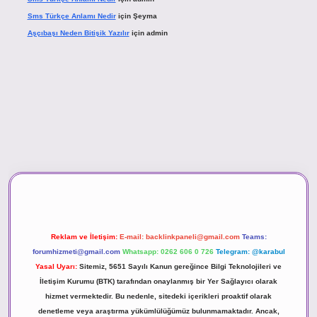
Sms Türkçe Anlamı Nedir
için
Şeyma
Aşçıbaşı Neden Bitişik Yazılır
için
admin
no
Reklam ve İletişim:
E-mail:
backlinkpaneli@gmail.com
Teams:
forumhizmeti@gmail.com
Whatsapp: 0262 606 0 726
Telegram: @karabul
Yasal Uyarı:
Sitemiz, 5651 Sayılı Kanun gereğince Bilgi Teknolojileri ve
İletişim Kurumu (BTK) tarafından onaylanmış bir Yer Sağlayıcı olarak
hizmet vermektedir. Bu nedenle, sitedeki içerikleri proaktif olarak
denetleme veya araştırma yükümlülüğümüz bulunmamaktadır. Ancak,