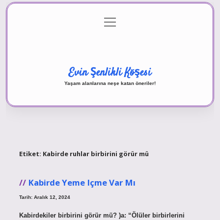
menüyü
Anasayfa
Gizlilik Politikası
Yasal Uyarı
aç
Hakkımızda
Evin Şenlikli Köşesi
Yaşam alanlarına neşe katan öneriler!
Etiket:
Kabirde ruhlar birbirini görür mü
Kabirde Yeme Içme Var Mı
Tarih: Aralık 12, 2024
Kabirdekiler birbirini görür mü? )a: “Ölüler birbirlerini