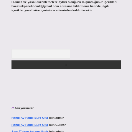
Hukuka ve yasal düzenlemelere aykırı olduğunu düşündüğünüz içerikleri,
backlinkpanelicomtr@gmail.com
adresine bildirmeniz halinde, ilgili
içerikler yasal süre içerisinde sitemizden kaldırılacaktır.
Arama
Son yorumlar
Hangi Ay Hangi Burç Olur
için
admin
Hangi Ay Hangi Burç Olur
için
Gülizar
Sms Türkçe Anlamı Nedir
için
admin