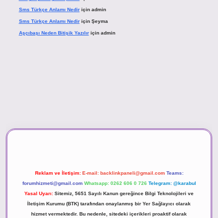
Sms Türkçe Anlamı Nedir
için
admin
Sms Türkçe Anlamı Nedir
için
Şeyma
Aşçıbaşı Neden Bitişik Yazılır
için
admin
d.casino
Reklam ve İletişim:
E-mail:
backlinkpaneli@gmail.com
Teams:
forumhizmeti@gmail.com
Whatsapp: 0262 606 0 726
Telegram: @karabul
Yasal Uyarı:
Sitemiz, 5651 Sayılı Kanun gereğince Bilgi Teknolojileri ve
İletişim Kurumu (BTK) tarafından onaylanmış bir Yer Sağlayıcı olarak
hizmet vermektedir. Bu nedenle, sitedeki içerikleri proaktif olarak