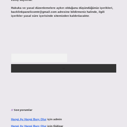
Hukuka ve yasal düzenlemelere aykırı olduğunu düşündüğünüz içerikleri,
backlinkpanelicomtr@gmail.com
adresine bildirmeniz halinde, ilgili
içerikler yasal süre içerisinde sitemizden kaldırılacaktır.
Arama
Son yorumlar
Hangi Ay Hangi Burç Olur
için
admin
Hangi Ay Hangi Burç Olur
için
Gülizar