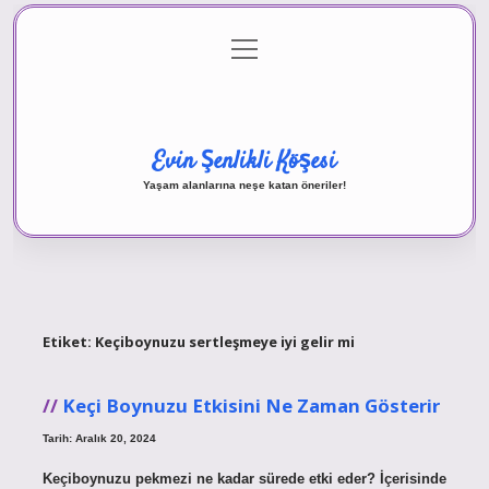
menüyü
Anasayfa
Gizlilik Politikası
Yasal Uyarı
aç
Hakkımızda
Evin Şenlikli Köşesi
Yaşam alanlarına neşe katan öneriler!
Etiket:
Keçiboynuzu sertleşmeye iyi gelir mi
Keçi Boynuzu Etkisini Ne Zaman Gösterir
Tarih: Aralık 20, 2024
Keçiboynuzu pekmezi ne kadar sürede etki eder? İçerisinde