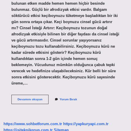
bulunan etken madde hemen hemen hiçbir besinde
bulunmaz. Güçlü bir afrodizyak etkisi vardır. Balgam
söktürücü etkisi keçiboynuzu tüketmeye başladıktan bir iki
gün sonra ortaya çıkar. Keçi boynuzu cinsel gücü artırır
mı? Cinsel İsteği Artırır: Keçiboynuzu tozunun doğal
afrodizyak etkisiyle bilinen bir diğer faydası da cinsel isteği
ve gücü artırmasıdır. Cinsel sorunlar yaşıyorsanız
keçiboynuzu tozu kullanabilirsiniz. Keçiboynuzu kürü ne
kadar sürede etkisini gösterir? Keçiboynuzu kürü
kullandıktan sonra 1-2 gün içinde hemen sonuç
beklemeyin. Vücudunuz mümkün olduğunca çabuk tepki
verecek ve hedefinize ulaşabileceksiniz. Kür belli bir süre
sonra etkisini gösterecektir. Keçiboynuzu kürü sayesinde
üreme,…
Keçi
Devamını okuyun
Yorum Bırak
Boynuzu
Etkisini
Ne
Zaman
Gösterir
https://www.sohbetforum.com.tr
https://yapkuryapi.com.tr
https://isiteknikgrup.com.tr
Sitemap