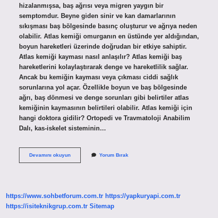
hizalanmışsa, baş ağrısı veya migren yaygın bir
semptomdur. Beyne giden sinir ve kan damarlarının
sıkışması baş bölgesinde basınç oluşturur ve ağrıya neden
olabilir. Atlas kemiği omurganın en üstünde yer aldığından,
boyun hareketleri üzerinde doğrudan bir etkiye sahiptir.
Atlas kemiği kayması nasıl anlaşılır? Atlas kemiği baş
hareketlerini kolaylaştırarak denge ve hareketlilik sağlar.
Ancak bu kemiğin kayması veya çıkması ciddi sağlık
sorunlarına yol açar. Özellikle boyun ve baş bölgesinde
ağrı, baş dönmesi ve denge sorunları gibi belirtiler atlas
kemiğinin kaymasının belirtileri olabilir. Atlas kemiği için
hangi doktora gidilir? Ortopedi ve Travmatoloji Anabilim
Dalı, kas-iskelet sisteminin…
Atlas
Devamını okuyun
Yorum Bırak
Kemiği
Nerede
Bulunur
https://www.sohbetforum.com.tr
https://yapkuryapi.com.tr
https://isiteknikgrup.com.tr
Sitemap