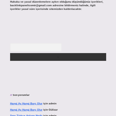
Hukuka ve yasal düzenlemelere aykırı olduğunu düşündüğünüz içerikleri,
backlinkpanelicomtr@gmail.com
adresine bildirmeniz halinde, ilgili
içerikler yasal süre içerisinde sitemizden kaldırılacaktır.
Arama
Son yorumlar
Hangi Ay Hangi Burç Olur
için
admin
Hangi Ay Hangi Burç Olur
için
Gülizar
Sms Türkçe Anlamı Nedir
için
admin