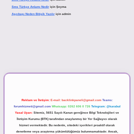
Sms Türkçe Anlamı Nedir
için
Şeyma
Aşçıbaşı Neden Bitişik Yazılır
için
admin
ino
Reklam ve İletişim:
E-mail:
backlinkpaneli@gmail.com
Teams:
forumhizmeti@gmail.com
Whatsapp: 0262 606 0 726
Telegram: @karabul
Yasal Uyarı:
Sitemiz, 5651 Sayılı Kanun gereğince Bilgi Teknolojileri ve
İletişim Kurumu (BTK) tarafından onaylanmış bir Yer Sağlayıcı olarak
hizmet vermektedir. Bu nedenle, sitedeki içerikleri proaktif olarak
denetleme veya araştırma yükümlülüğümüz bulunmamaktadır. Ancak,