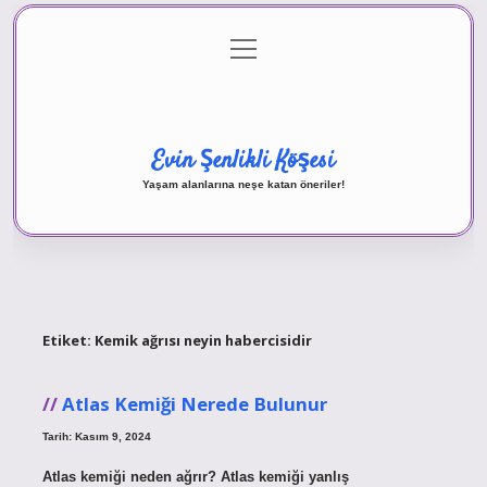
menüyü
Anasayfa
Gizlilik Politikası
Yasal Uyarı
aç
Hakkımızda
Evin Şenlikli Köşesi
Yaşam alanlarına neşe katan öneriler!
Etiket:
Kemik ağrısı neyin habercisidir
Atlas Kemiği Nerede Bulunur
Tarih: Kasım 9, 2024
Atlas kemiği neden ağrır? Atlas kemiği yanlış