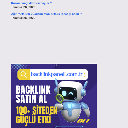
Kozan hangi illerden büyük ?
Temmuz 26, 2026
Ağır metalleri vücuttan atan detoks içeceği nedir ?
Temmuz 25, 2026