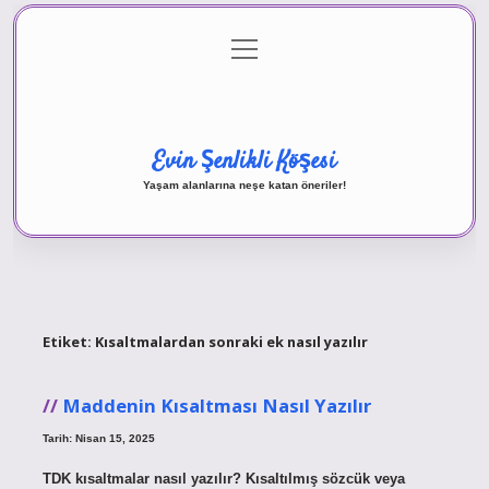
menüyü
Anasayfa
Gizlilik Politikası
Yasal Uyarı
aç
Hakkımızda
Evin Şenlikli Köşesi
Yaşam alanlarına neşe katan öneriler!
Etiket:
Kısaltmalardan sonraki ek nasıl yazılır
Maddenin Kısaltması Nasıl Yazılır
Tarih: Nisan 15, 2025
TDK kısaltmalar nasıl yazılır? Kısaltılmış sözcük veya