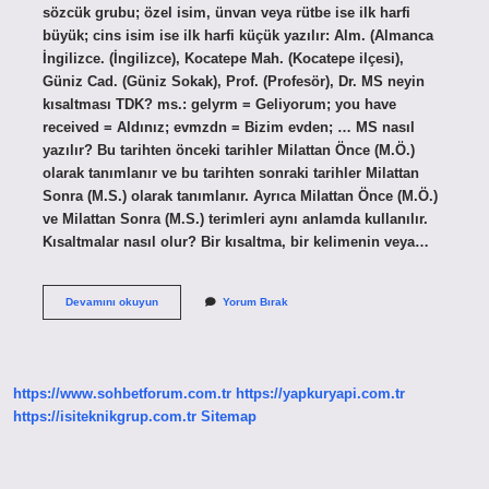
sözcük grubu; özel isim, ünvan veya rütbe ise ilk harfi
büyük; cins isim ise ilk harfi küçük yazılır: Alm. (Almanca
İngilizce. (İngilizce), Kocatepe Mah. (Kocatepe ilçesi),
Güniz Cad. (Güniz Sokak), Prof. (Profesör), Dr. MS neyin
kısaltması TDK? ms.: gelyrm = Geliyorum; you have
received = Aldınız; evmzdn = Bizim evden; … MS nasıl
yazılır? Bu tarihten önceki tarihler Milattan Önce (M.Ö.)
olarak tanımlanır ve bu tarihten sonraki tarihler Milattan
Sonra (M.S.) olarak tanımlanır. Ayrıca Milattan Önce (M.Ö.)
ve Milattan Sonra (M.S.) terimleri aynı anlamda kullanılır.
Kısaltmalar nasıl olur? Bir kısaltma, bir kelimenin veya…
Maddenin
Devamını okuyun
Yorum Bırak
Kısaltması
Nasıl
Yazılır
https://www.sohbetforum.com.tr
https://yapkuryapi.com.tr
https://isiteknikgrup.com.tr
Sitemap