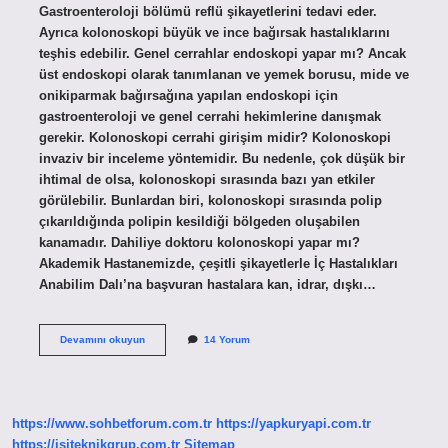
Gastroenteroloji bölümü reflü şikayetlerini tedavi eder.
Ayrıca kolonoskopi büyük ve ince bağırsak hastalıklarını
teşhis edebilir. Genel cerrahlar endoskopi yapar mı? Ancak
üst endoskopi olarak tanımlanan ve yemek borusu, mide ve
onikiparmak bağırsağına yapılan endoskopi için
gastroenteroloji ve genel cerrahi hekimlerine danışmak
gerekir. Kolonoskopi cerrahi girişim midir? Kolonoskopi
invaziv bir inceleme yöntemidir. Bu nedenle, çok düşük bir
ihtimal de olsa, kolonoskopi sırasında bazı yan etkiler
görülebilir. Bunlardan biri, kolonoskopi sırasında polip
çıkarıldığında polipin kesildiği bölgeden oluşabilen
kanamadır. Dahiliye doktoru kolonoskopi yapar mı?
Akademik Hastanemizde, çeşitli şikayetlerle İç Hastalıkları
Anabilim Dalı’na başvuran hastalara kan, idrar, dışkı…
Genel
Devamını okuyun
14 Yorum
Cerrahi
Kolonoskopi
Yapar
Mı
https://www.sohbetforum.com.tr
https://yapkuryapi.com.tr
https://isiteknikgrup.com.tr
Sitemap