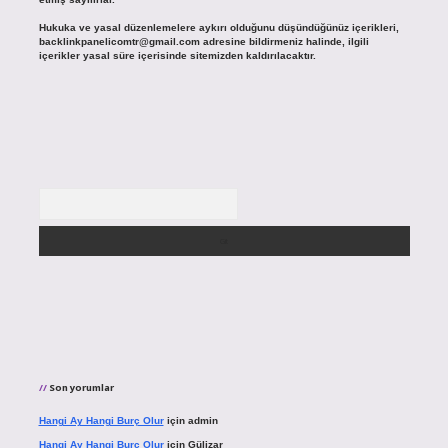
Hukuka ve yasal düzenlemelere aykırı olduğunu düşündüğünüz içerikleri,
backlinkpanelicomtr@gmail.com
adresine bildirmeniz halinde, ilgili
içerikler yasal süre içerisinde sitemizden kaldırılacaktır.
Arama
Son yorumlar
Hangi Ay Hangi Burç Olur
için
admin
Hangi Ay Hangi Burç Olur
için
Gülizar