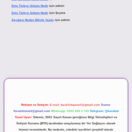
Sms Türkçe Anlamı Nedir
için
admin
Sms Türkçe Anlamı Nedir
için
Şeyma
Aşçıbaşı Neden Bitişik Yazılır
için
admin
asino
Reklam ve İletişim:
E-mail:
backlinkpaneli@gmail.com
Teams:
forumhizmeti@gmail.com
Whatsapp: 0262 606 0 726
Telegram: @karabul
Yasal Uyarı:
Sitemiz, 5651 Sayılı Kanun gereğince Bilgi Teknolojileri ve
İletişim Kurumu (BTK) tarafından onaylanmış bir Yer Sağlayıcı olarak
hizmet vermektedir. Bu nedenle, sitedeki içerikleri proaktif olarak