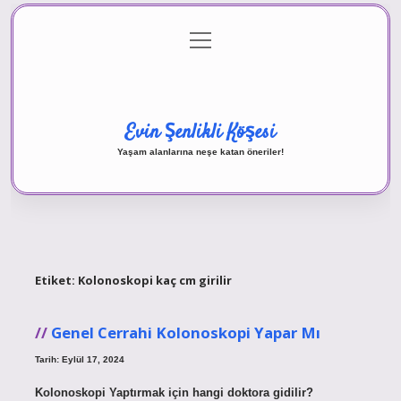
menüyü
Anasayfa
Gizlilik Politikası
Yasal Uyarı
aç
Hakkımızda
Evin Şenlikli Köşesi
Yaşam alanlarına neşe katan öneriler!
Etiket:
Kolonoskopi kaç cm girilir
Genel Cerrahi Kolonoskopi Yapar Mı
Tarih: Eylül 17, 2024
Kolonoskopi Yaptırmak için hangi doktora gidilir?