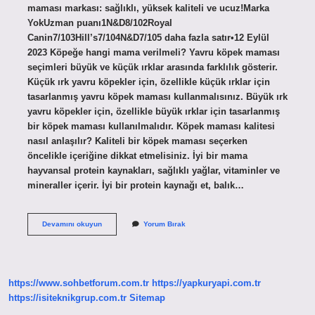
maması markası: sağlıklı, yüksek kaliteli ve ucuz!Marka
YokUzman puanı1N&D8/102Royal
Canin7/103Hill’s7/104N&D7/105 daha fazla satır•12 Eylül
2023 Köpeğe hangi mama verilmeli? Yavru köpek maması
seçimleri büyük ve küçük ırklar arasında farklılık gösterir.
Küçük ırk yavru köpekler için, özellikle küçük ırklar için
tasarlanmış yavru köpek maması kullanmalısınız. Büyük ırk
yavru köpekler için, özellikle büyük ırklar için tasarlanmış
bir köpek maması kullanılmalıdır. Köpek maması kalitesi
nasıl anlaşılır? Kaliteli bir köpek maması seçerken
öncelikle içeriğine dikkat etmelisiniz. İyi bir mama
hayvansal protein kaynakları, sağlıklı yağlar, vitaminler ve
mineraller içerir. İyi bir protein kaynağı et, balık…
Köpekler
Devamını okuyun
Yorum Bırak
Için
En
Kaliteli
Mama
Hangisi
https://www.sohbetforum.com.tr
https://yapkuryapi.com.tr
https://isiteknikgrup.com.tr
Sitemap