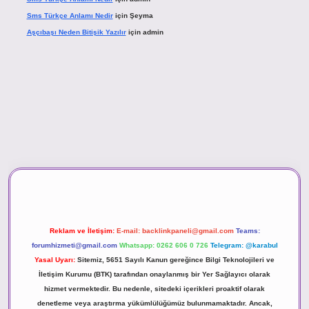
Sms Türkçe Anlamı Nedir
için
Şeyma
Aşçıbaşı Neden Bitişik Yazılır
için
admin
ino
Reklam ve İletişim:
E-mail:
backlinkpaneli@gmail.com
Teams:
forumhizmeti@gmail.com
Whatsapp: 0262 606 0 726
Telegram: @karabul
Yasal Uyarı:
Sitemiz, 5651 Sayılı Kanun gereğince Bilgi Teknolojileri ve
İletişim Kurumu (BTK) tarafından onaylanmış bir Yer Sağlayıcı olarak
hizmet vermektedir. Bu nedenle, sitedeki içerikleri proaktif olarak
denetleme veya araştırma yükümlülüğümüz bulunmamaktadır. Ancak,