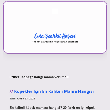
menüyü
Anasayfa
Gizlilik Politikası
Yasal Uyarı
aç
Hakkımızda
Evin Şenlikli Köşesi
Yaşam alanlarına neşe katan öneriler!
Etiket:
Köpeğe hangi mama verilmeli
Köpekler Için En Kaliteli Mama Hangisi
Tarih: Aralık 23, 2024
En kaliteli köpek maması hangisi? 20 farklı en iyi köpek