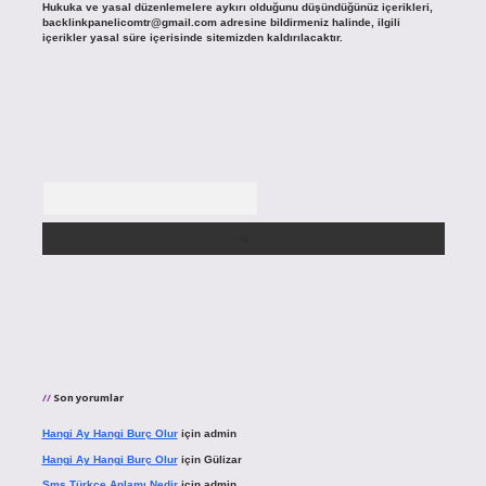
Hukuka ve yasal düzenlemelere aykırı olduğunu düşündüğünüz içerikleri,
backlinkpanelicomtr@gmail.com
adresine bildirmeniz halinde, ilgili
içerikler yasal süre içerisinde sitemizden kaldırılacaktır.
Arama
Son yorumlar
Hangi Ay Hangi Burç Olur
için
admin
Hangi Ay Hangi Burç Olur
için
Gülizar
Sms Türkçe Anlamı Nedir
için
admin