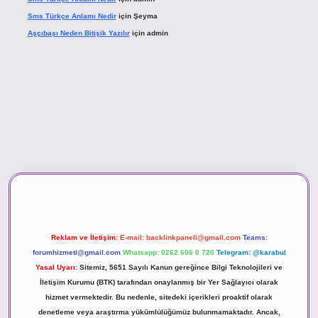
Sms Türkçe Anlamı Nedir
için
Şeyma
Aşçıbaşı Neden Bitişik Yazılır
için
admin
asino
Reklam ve İletişim:
E-mail:
backlinkpaneli@gmail.com
Teams:
forumhizmeti@gmail.com
Whatsapp: 0262 606 0 726
Telegram: @karabul
Yasal Uyarı:
Sitemiz, 5651 Sayılı Kanun gereğince Bilgi Teknolojileri ve
İletişim Kurumu (BTK) tarafından onaylanmış bir Yer Sağlayıcı olarak
hizmet vermektedir. Bu nedenle, sitedeki içerikleri proaktif olarak
denetleme veya araştırma yükümlülüğümüz bulunmamaktadır. Ancak,