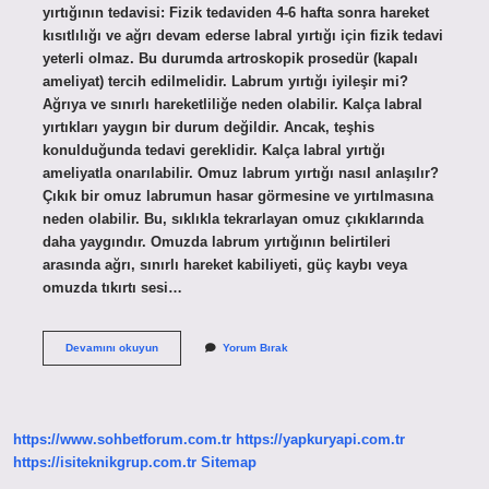
yırtığının tedavisi: Fizik tedaviden 4-6 hafta sonra hareket
kısıtlılığı ve ağrı devam ederse labral yırtığı için fizik tedavi
yeterli olmaz. Bu durumda artroskopik prosedür (kapalı
ameliyat) tercih edilmelidir. Labrum yırtığı iyileşir mi?
Ağrıya ve sınırlı hareketliliğe neden olabilir. Kalça labral
yırtıkları yaygın bir durum değildir. Ancak, teşhis
konulduğunda tedavi gereklidir. Kalça labral yırtığı
ameliyatla onarılabilir. Omuz labrum yırtığı nasıl anlaşılır?
Çıkık bir omuz labrumun hasar görmesine ve yırtılmasına
neden olabilir. Bu, sıklıkla tekrarlayan omuz çıkıklarında
daha yaygındır. Omuzda labrum yırtığının belirtileri
arasında ağrı, sınırlı hareket kabiliyeti, güç kaybı veya
omuzda tıkırtı sesi…
Omuz
Devamını okuyun
Yorum Bırak
Labrum
Yırtığı
Nasıl
Iyileşir
https://www.sohbetforum.com.tr
https://yapkuryapi.com.tr
https://isiteknikgrup.com.tr
Sitemap