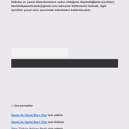
Hukuka ve yasal düzenlemelere aykırı olduğunu düşündüğünüz içerikleri,
backlinkpanelicomtr@gmail.com
adresine bildirmeniz halinde, ilgili
içerikler yasal süre içerisinde sitemizden kaldırılacaktır.
Arama
Son yorumlar
Hangi Ay Hangi Burç Olur
için
admin
Hangi Ay Hangi Burç Olur
için
Gülizar
Sms Türkçe Anlamı Nedir
için
admin