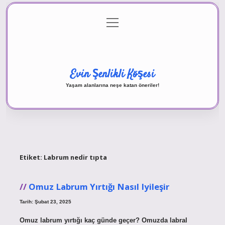
menüyü
Anasayfa
Gizlilik Politikası
Yasal Uyarı
aç
Hakkımızda
Evin Şenlikli Köşesi
Yaşam alanlarına neşe katan öneriler!
Etiket:
Labrum nedir tıpta
Omuz Labrum Yırtığı Nasıl Iyileşir
Tarih: Şubat 23, 2025
Omuz labrum yırtığı kaç günde geçer? Omuzda labral