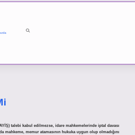
ızda
Mi
CAYİŞ) talebi kabul edilmezse, idare mahkemelerinde iptal davası
ruşmada mahkeme, memur atamasının hukuka uygun olup olmadığını