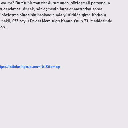
tı var mı? Bu tür bir transfer durumunda, sözleşmeli personelin
lması gerekmez. Ancak, sözleşmenin imzalanmasından sonra
eni sözleşme süresinin başlangıcında yürürlüğe girer. Kadrolu
 nakli, 657 sayılı Devlet Memurları Kanunu’nun 73. maddesinde
apan…
tps://isiteknikgrup.com.tr
Sitemap