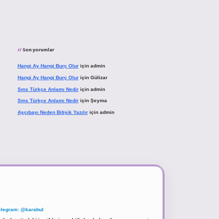
Son yorumlar
Hangi Ay Hangi Burç Olur
için
admin
Hangi Ay Hangi Burç Olur
için
Gülizar
Sms Türkçe Anlamı Nedir
için
admin
Sms Türkçe Anlamı Nedir
için
Şeyma
Aşçıbaşı Neden Bitişik Yazılır
için
admin
elegram: @karabul