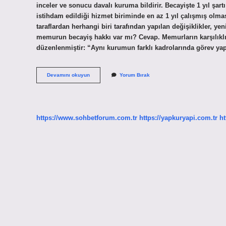
inceler ve sonucu davalı kuruma bildirir. Becayişte 1 yıl şar
istihdam edildiği hizmet biriminde en az 1 yıl çalışmış o
taraflardan herhangi biri tarafından yapılan değişiklikler, y
memurun becayiş hakkı var mı? Cevap. Memurların karşılıklı
düzenlenmiştir: “Aynı kurumun farklı kadrolarında görev y
Becayiş
Devamını okuyun
Yorum Bırak
Engellenebilir
Mi
https://www.sohbetforum.com.tr
https://yapkuryapi.com.tr
ht