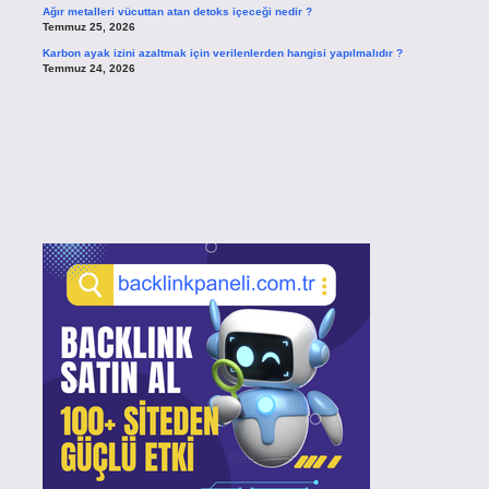
Ağır metalleri vücuttan atan detoks içeceği nedir ?
Temmuz 25, 2026
Karbon ayak izini azaltmak için verilenlerden hangisi yapılmalıdır ?
Temmuz 24, 2026