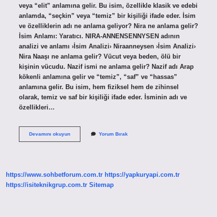
veya “elit” anlamına gelir. Bu isim, özellikle klasik ve edebi
anlamda, “seçkin” veya “temiz” bir kişiliği ifade eder. İsim
ve özelliklerin adı ne anlama geliyor? Nira ne anlama gelir?
İsim Anlamı: Yaratıcı. NIRA-ANNENSENNYSEN adının
analizi ve anlamı ›İsim Analizi› Niraanneysen ›İsim Analizi›
Nira Naaşı ne anlama gelir? Vücut veya beden, ölü bir
kişinin vücudu. Nazif ismi ne anlama gelir? Nazif adı Arap
kökenli anlamına gelir ve “temiz”, “saf” ve “hassas”
anlamına gelir. Bu isim, hem fiziksel hem de zihinsel
olarak, temiz ve saf bir kişiliği ifade eder. İsminin adı ve
özellikleri…
Naşi
Devamını okuyun
Yorum Bırak
Ne
Anlama
Gelir
https://www.sohbetforum.com.tr
https://yapkuryapi.com.tr
https://isiteknikgrup.com.tr
Sitemap