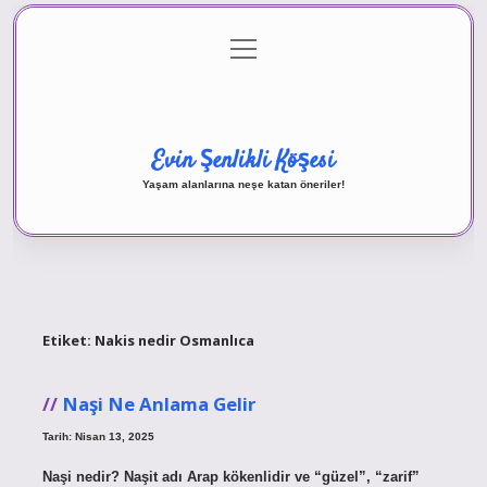
menüyü
Anasayfa
Gizlilik Politikası
Yasal Uyarı
aç
Hakkımızda
Evin Şenlikli Köşesi
Yaşam alanlarına neşe katan öneriler!
Etiket:
Nakis nedir Osmanlıca
Naşi Ne Anlama Gelir
Tarih: Nisan 13, 2025
Naşi nedir? Naşit adı Arap kökenlidir ve “güzel”, “zarif”