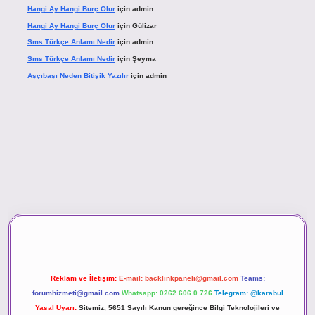
Hangi Ay Hangi Burç Olur
için
admin
Hangi Ay Hangi Burç Olur
için
Gülizar
Sms Türkçe Anlamı Nedir
için
admin
Sms Türkçe Anlamı Nedir
için
Şeyma
Aşçıbaşı Neden Bitişik Yazılır
için
admin
asino
Reklam ve İletişim:
E-mail:
backlinkpaneli@gmail.com
Teams:
forumhizmeti@gmail.com
Whatsapp: 0262 606 0 726
Telegram: @karabul
Yasal Uyarı:
Sitemiz, 5651 Sayılı Kanun gereğince Bilgi Teknolojileri ve