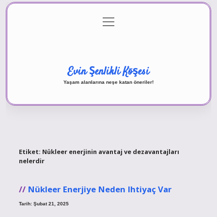
menüyü
Anasayfa
Gizlilik Politikası
Yasal Uyarı
aç
Hakkımızda
Evin Şenlikli Köşesi
Yaşam alanlarına neşe katan öneriler!
Etiket:
Nükleer enerjinin avantaj ve dezavantajları
nelerdir
Nükleer Enerjiye Neden Ihtiyaç Var
Tarih: Şubat 21, 2025