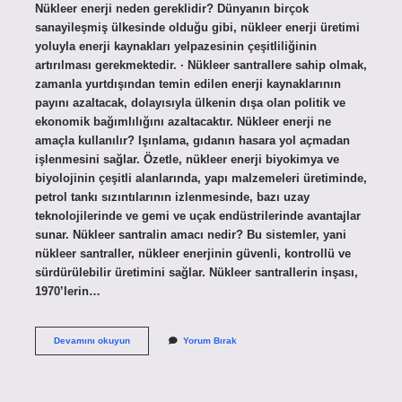
Nükleer enerji neden gereklidir? Dünyanın birçok
sanayileşmiş ülkesinde olduğu gibi, nükleer enerji üretimi
yoluyla enerji kaynakları yelpazesinin çeşitliliğinin
artırılması gerekmektedir. · Nükleer santrallere sahip olmak,
zamanla yurtdışından temin edilen enerji kaynaklarının
payını azaltacak, dolayısıyla ülkenin dışa olan politik ve
ekonomik bağımlılığını azaltacaktır. Nükleer enerji ne
amaçla kullanılır? Işınlama, gıdanın hasara yol açmadan
işlenmesini sağlar. Özetle, nükleer enerji biyokimya ve
biyolojinin çeşitli alanlarında, yapı malzemeleri üretiminde,
petrol tankı sızıntılarının izlenmesinde, bazı uzay
teknolojilerinde ve gemi ve uçak endüstrilerinde avantajlar
sunar. Nükleer santralin amacı nedir? Bu sistemler, yani
nükleer santraller, nükleer enerjinin güvenli, kontrollü ve
sürdürülebilir üretimini sağlar. Nükleer santrallerin inşası,
1970’lerin…
Nükleer
Devamını okuyun
Yorum Bırak
Enerjiye
Neden
Ihtiyaç
Var