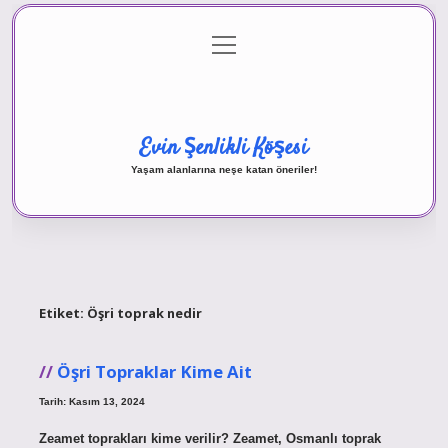
menüyü
Anasayfa
Gizlilik Politikası
Yasal Uyarı
aç
Hakkımızda
Evin Şenlikli Köşesi
Yaşam alanlarına neşe katan öneriler!
Etiket:
Öşri toprak nedir
Öşri Topraklar Kime Ait
Tarih: Kasım 13, 2024
Zeamet toprakları kime verilir? Zeamet, Osmanlı toprak