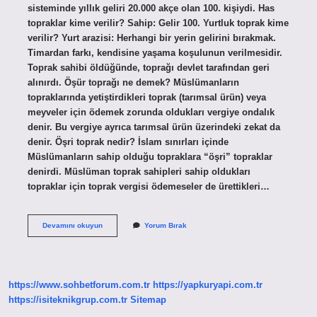
sisteminde yıllık geliri 20.000 akçe olan 100. kişiydi. Has
topraklar kime verilir? Sahip: Gelir 100. Yurtluk toprak kime
verilir? Yurt arazisi: Herhangi bir yerin gelirini bırakmak.
Timardan farkı, kendisine yaşama koşulunun verilmesidir.
Toprak sahibi öldüğünde, toprağı devlet tarafından geri
alınırdı. Öşür toprağı ne demek? Müslümanların
topraklarında yetiştirdikleri toprak (tarımsal ürün) veya
meyveler için ödemek zorunda oldukları vergiye ondalık
denir. Bu vergiye ayrıca tarımsal ürün üzerindeki zekat da
denir. Öşri toprak nedir? İslam sınırları içinde
Müslümanların sahip olduğu topraklara “öşri” topraklar
denirdi. Müslüman toprak sahipleri sahip oldukları
topraklar için toprak vergisi ödemeseler de ürettikleri…
Öşri
Devamını okuyun
Yorum Bırak
Topraklar
Kime
Ait
https://www.sohbetforum.com.tr
https://yapkuryapi.com.tr
https://isiteknikgrup.com.tr
Sitemap