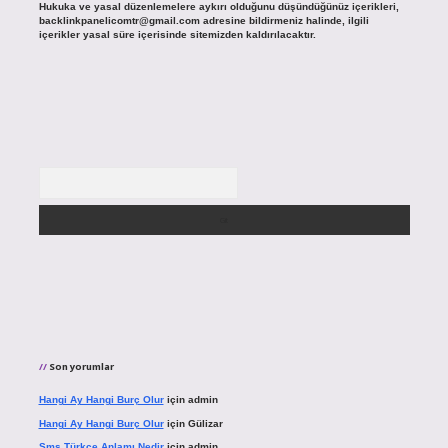
Hukuka ve yasal düzenlemelere aykırı olduğunu düşündüğünüz içerikleri,
backlinkpanelicomtr@gmail.com
adresine bildirmeniz halinde, ilgili
içerikler yasal süre içerisinde sitemizden kaldırılacaktır.
Arama
Son yorumlar
Hangi Ay Hangi Burç Olur
için
admin
Hangi Ay Hangi Burç Olur
için
Gülizar
Sms Türkçe Anlamı Nedir
için
admin