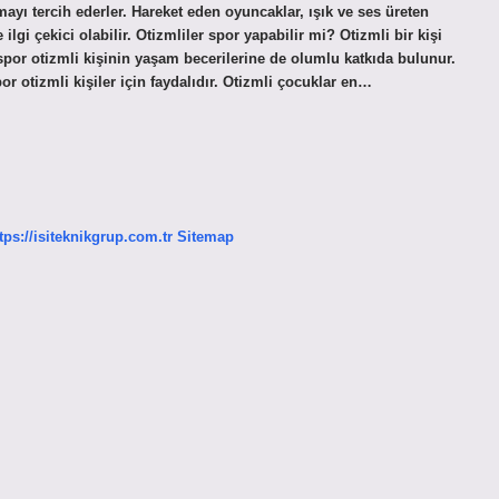
ayı tercih ederler. Hareket eden oyuncaklar, ışık ve ses üreten
lgi çekici olabilir. Otizmliler spor yapabilir mi? Otizmli bir kişi
a spor otizmli kişinin yaşam becerilerine de olumlu katkıda bulunur.
r otizmli kişiler için faydalıdır. Otizmli çocuklar en…
tps://isiteknikgrup.com.tr
Sitemap