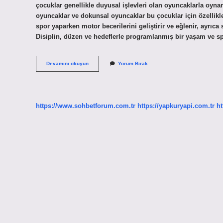
çocuklar genellikle duyusal işlevleri olan oyuncaklarla oynam
oyuncaklar ve dokunsal oyuncaklar bu çocuklar için özellikle i
spor yaparken motor becerilerini geliştirir ve eğlenir, ayrıc
Disiplin, düzen ve hedeflerle programlanmış bir yaşam ve spo
Otizmli
Devamını okuyun
Yorum Bırak
Çocuklar
Bisiklet
Kullanabilir
Mi
https://www.sohbetforum.com.tr
https://yapkuryapi.com.tr
ht