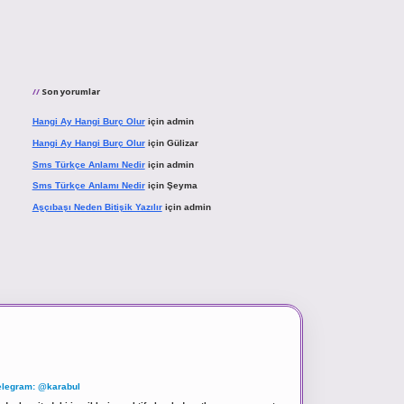
Son yorumlar
Hangi Ay Hangi Burç Olur
için
admin
Hangi Ay Hangi Burç Olur
için
Gülizar
Sms Türkçe Anlamı Nedir
için
admin
Sms Türkçe Anlamı Nedir
için
Şeyma
Aşçıbaşı Neden Bitişik Yazılır
için
admin
elegram: @karabul