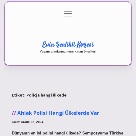
menüyü
Anasayfa
Gizlilik Politikası
Yasal Uyarı
aç
Hakkımızda
Evin Şenlikli Köşesi
Yaşam alanlarına neşe katan öneriler!
Etiket:
Policja hangi ülkede
Ahlak Polisi Hangi Ülkelerde Var
Tarih: Aralık 22, 2024
Dünyanın en iyi polisi hangi ülkede? Sempozyuma Türkiye