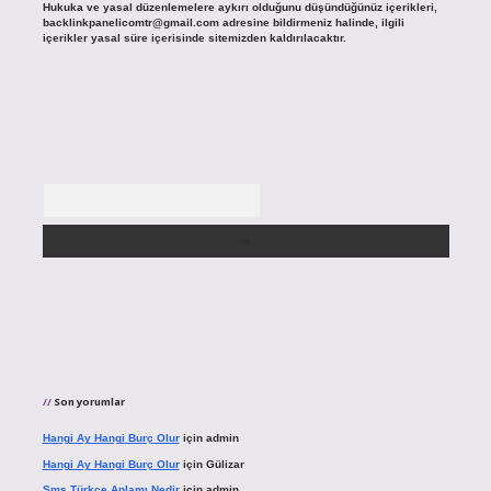
Hukuka ve yasal düzenlemelere aykırı olduğunu düşündüğünüz içerikleri,
backlinkpanelicomtr@gmail.com
adresine bildirmeniz halinde, ilgili
içerikler yasal süre içerisinde sitemizden kaldırılacaktır.
Arama
Son yorumlar
Hangi Ay Hangi Burç Olur
için
admin
Hangi Ay Hangi Burç Olur
için
Gülizar
Sms Türkçe Anlamı Nedir
için
admin