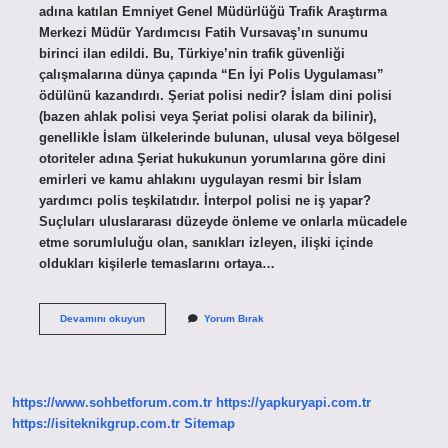
adına katılan Emniyet Genel Müdürlüğü Trafik Araştırma
Merkezi Müdür Yardımcısı Fatih Vursavaş’ın sunumu
birinci ilan edildi. Bu, Türkiye’nin trafik güvenliği
çalışmalarına dünya çapında “En İyi Polis Uygulaması”
ödülünü kazandırdı. Şeriat polisi nedir? İslam dini polisi
(bazen ahlak polisi veya Şeriat polisi olarak da bilinir),
genellikle İslam ülkelerinde bulunan, ulusal veya bölgesel
otoriteler adına Şeriat hukukunun yorumlarına göre dini
emirleri ve kamu ahlakını uygulayan resmi bir İslam
yardımcı polis teşkilatıdır. İnterpol polisi ne iş yapar?
Suçluları uluslararası düzeyde önleme ve onlarla mücadele
etme sorumluluğu olan, sanıkları izleyen, ilişki içinde
oldukları kişilerle temaslarını ortaya…
Ahlak
Devamını okuyun
Yorum Bırak
Polisi
Hangi
Ülkelerde
Var
https://www.sohbetforum.com.tr
https://yapkuryapi.com.tr
https://isiteknikgrup.com.tr
Sitemap