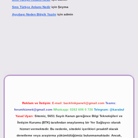
Sms Türkçe Anlamı Nedir
için
Şeyma
Aşçıbaşı Neden Bitişik Yazılır
için
admin
asino
Reklam ve İletişim:
E-mail:
backlinkpaneli@gmail.com
Teams:
forumhizmeti@gmail.com
Whatsapp: 0262 606 0 726
Telegram: @karabul
Yasal Uyarı:
Sitemiz, 5651 Sayılı Kanun gereğince Bilgi Teknolojileri ve
İletişim Kurumu (BTK) tarafından onaylanmış bir Yer Sağlayıcı olarak
hizmet vermektedir. Bu nedenle, sitedeki içerikleri proaktif olarak
denetleme veya araştırma yükümlülüğümüz bulunmamaktadır. Ancak,