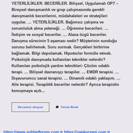
YETERLİLİKLER. BECERİLER. Bilişsel, Uygulamalı OP7 –
Bireysel danışmanlık ve grup çalışmasında gerekli
danışmanlık becerilerini, müdahaleleri ve stratejileri
uygular. … YETERLİLİKLER. Bağımsız çalışma ve
sorumluluk alma yeteneği. … Öğrenme becerileri. …
İletişim ve sosyal beceriler. … Alana özgü beceriler.
Danışma sürecinin 5 aşaması nedir? Müşterinin sunduğu
sorunu belirlemek. Soru sormak. Gerçekleri birbirine
bağlamak. Bilgi depolamak. Hipotezler formüle etmek.
Psikolojik danışmada kullanılan teknikler nelerdir?
Kullanılan psikolojik yardım teknikleri: Çözüm odaklı
terapi. … Bilişsel davranışçı terapiler. … EMDR terapisi. …
Dışavurumcu sanat terapisi. … Dinamik odaklı yaklaşım. …
Aile terapisi. Terapötik beceriler nelerdir? Ayrıca terapistin
konuşmaya açık…
Psikolojik
Devamını okuyun
Yorum Bırak
Danisma
Becerileri
Nelerdir
https://www.sohbetforum.com.tr
https://yapkuryapi.com.tr