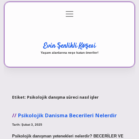
menüyü
Anasayfa
Gizlilik Politikası
Yasal Uyarı
aç
Hakkımızda
Evin Şenlikli Köşesi
Yaşam alanlarına neşe katan öneriler!
Etiket:
Psikolojik danışma süreci nasıl işler
Psikolojik Danisma Becerileri Nelerdir
Tarih: Şubat 3, 2025
Psikolojik danışman yetenekleri nelerdir? BECERİLER VE