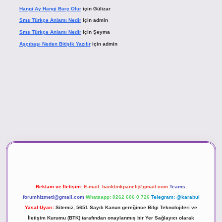
Hangi Ay Hangi Burç Olur
için
Gülizar
Sms Türkçe Anlamı Nedir
için
admin
Sms Türkçe Anlamı Nedir
için
Şeyma
Aşçıbaşı Neden Bitişik Yazılır
için
admin
ino
Reklam ve İletişim:
E-mail:
backlinkpaneli@gmail.com
Teams:
forumhizmeti@gmail.com
Whatsapp: 0262 606 0 726
Telegram: @karabul
Yasal Uyarı:
Sitemiz, 5651 Sayılı Kanun gereğince Bilgi Teknolojileri ve
İletişim Kurumu (BTK) tarafından onaylanmış bir Yer Sağlayıcı olarak