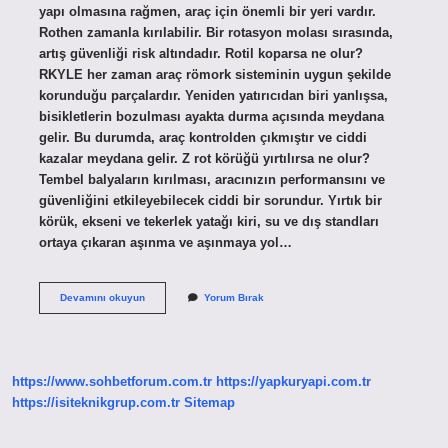
yapı olmasına rağmen, araç için önemli bir yeri vardır.
Rothen zamanla kırılabilir. Bir rotasyon molası sırasında,
artış güvenliği risk altındadır. Rotil koparsa ne olur?
RKYLE her zaman araç römork sisteminin uygun şekilde
korunduğu parçalardır. Yeniden yatırıcıdan biri yanlışsa,
bisikletlerin bozulması ayakta durma açısında meydana
gelir. Bu durumda, araç kontrolden çıkmıştır ve ciddi
kazalar meydana gelir. Z rot körüğü yırtılırsa ne olur?
Tembel balyaların kırılması, aracınızın performansını ve
güvenliğini etkileyebilecek ciddi bir sorundur. Yırtık bir
körük, ekseni ve tekerlek yatağı kiri, su ve dış standları
ortaya çıkaran aşınma ve aşınmaya yol…
Rotil
Devamını okuyun
Yorum Bırak
Neden
Kopar
https://www.sohbetforum.com.tr
https://yapkuryapi.com.tr
https://isiteknikgrup.com.tr
Sitemap