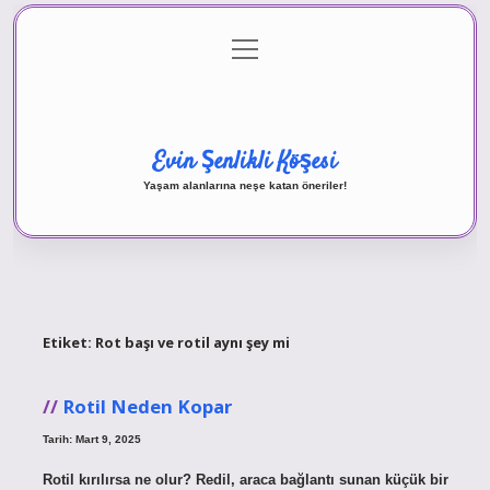
menüyü
Anasayfa
Gizlilik Politikası
Yasal Uyarı
aç
Hakkımızda
Evin Şenlikli Köşesi
Yaşam alanlarına neşe katan öneriler!
Etiket:
Rot başı ve rotil aynı şey mi
Rotil Neden Kopar
Tarih: Mart 9, 2025
Rotil kırılırsa ne olur? Redil, araca bağlantı sunan küçük bir