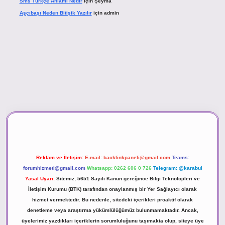
Sms Türkçe Anlamı Nedir
için
Şeyma
Aşçıbaşı Neden Bitişik Yazılır
için
admin
asino
Reklam ve İletişim:
E-mail:
backlinkpaneli@gmail.com
Teams:
forumhizmeti@gmail.com
Whatsapp: 0262 606 0 726
Telegram: @karabul
Yasal Uyarı:
Sitemiz, 5651 Sayılı Kanun gereğince Bilgi Teknolojileri ve
İletişim Kurumu (BTK) tarafından onaylanmış bir Yer Sağlayıcı olarak
hizmet vermektedir. Bu nedenle, sitedeki içerikleri proaktif olarak
denetleme veya araştırma yükümlülüğümüz bulunmamaktadır. Ancak,
üyelerimiz yazdıkları içeriklerin sorumluluğunu taşımakta olup, siteye üye