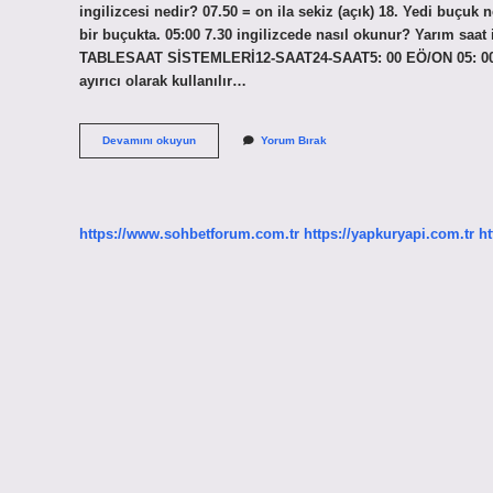
ingilizcesi nedir? 07.50 = on ila sekiz (açık) 18. Yedi buçuk
bir buçukta. 05:00 7.30 ingilizcede nasıl okunur? Yarım saat
TABLESAAT SİSTEMLERİ12-SAAT24-SAAT5: 00 EÖ/ON 05: 006: 0
ayırıcı olarak kullanılır…
7
Devamını okuyun
Yorum Bırak
Bucuk
Ne
Demek
https://www.sohbetforum.com.tr
https://yapkuryapi.com.tr
ht