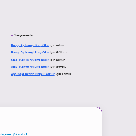
Son yorumlar
Hangi Ay Hangi Burç Olur
için
admin
Hangi Ay Hangi Burç Olur
için
Gülizar
Sms Türkçe Anlamı Nedir
için
admin
Sms Türkçe Anlamı Nedir
için
Şeyma
Aşçıbaşı Neden Bitişik Yazılır
için
admin
elegram: @karabul