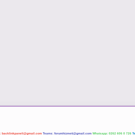
l:
backlinkpaneli@gmail.com
Teams:
forumhizmeti@gmail.com
Whatsapp: 0262 606 0 726
T