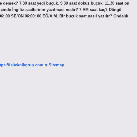
 ne demek? 7.30 saat yedi buçuk. 9.30 saat dokuz buçuk. 11.30 saat on
 içinde İngiliz saatlerinin yazılması nedir? 7 AM saat kaç? Döngü
0 SE/ON 06:00: 00 EÖ/A.M. Bir buçuk saat nasıl yazılır? Ondalık
tps://isiteknikgrup.com.tr
Sitemap