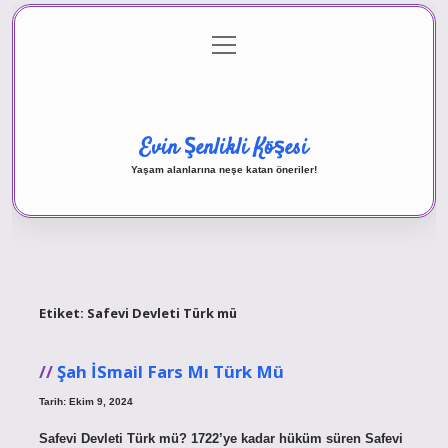
menüyü
Anasayfa
Gizlilik Politikası
Yasal Uyarı
aç
Hakkımızda
Evin Şenlikli Köşesi
Yaşam alanlarına neşe katan öneriler!
Etiket:
Safevi Devleti Türk mü
Şah İSmail Fars Mı Türk Mü
Tarih: Ekim 9, 2024
Safevi Devleti Türk mü? 1722’ye kadar hüküm süren Safevi