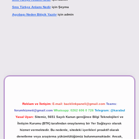
Sms Türkçe Anlamı Nedir
için
Şeyma
Aşçıbaşı Neden Bitişik Yazılır
için
admin
asino
Reklam ve İletişim:
E-mail:
backlinkpaneli@gmail.com
Teams:
forumhizmeti@gmail.com
Whatsapp: 0262 606 0 726
Telegram: @karabul
Yasal Uyarı:
Sitemiz, 5651 Sayılı Kanun gereğince Bilgi Teknolojileri ve
İletişim Kurumu (BTK) tarafından onaylanmış bir Yer Sağlayıcı olarak
hizmet vermektedir. Bu nedenle, sitedeki içerikleri proaktif olarak
denetleme veya araştırma yükümlülüğümüz bulunmamaktadır. Ancak,