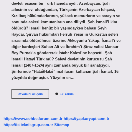
devleti esasen bir Türk hanedanıydı. Azerbaycan, Şah
ailesinin evi olduğundan, Türkçenin Azerbaycan lehçesi,
Kızılbaş hükümdarlarının, yüksek memurların ve sarayın ve
sonunda askeri komutanların ana diliydi. Şah İsmail’i kim
öldürdü? İsmail henüz bir yaşındayken babası Şeyh
Haydar, Şirvan hükümdarı Ferruh Yesar’ın Gürcistan seferi
sırasında öldürülmesi üzerine Akkoyunlu Yakup, İsmail’i ve
diğer kardeşleri Sultan Ali ve İbrahim’i Şiraz valisi Mansur
Bey Purnak’a göndererek İstahr Kalesi’ne hapsetti. Şah
İsmail Hatayi Türk mü? Safevi devletinin kurucusu Şah
İsmail (1487-1524) aynı zamanda büyük bir sanatçıydı.
Şiirlerinde “Hataî/Hataî” mahlasını kullanan Şah İsmail, 16.
yüzyılda doğmuştur. Yüzyılın en…
Şah
Devamını okuyun
10 Yorum
İSmail
Fars
Mı
Türk
Mü
https://www.sohbetforum.com.tr
https://yapkuryapi.com.tr
https://isiteknikgrup.com.tr
Sitemap