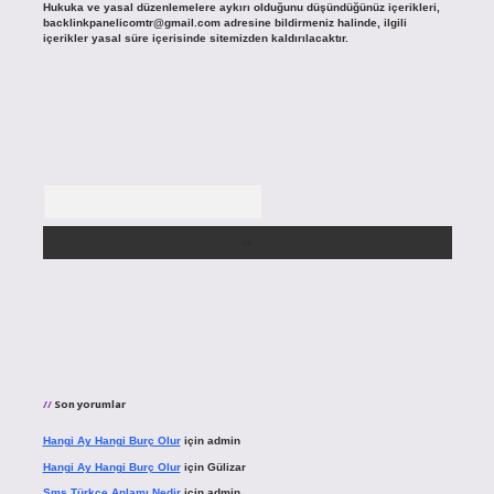
Hukuka ve yasal düzenlemelere aykırı olduğunu düşündüğünüz içerikleri,
backlinkpanelicomtr@gmail.com
adresine bildirmeniz halinde, ilgili
içerikler yasal süre içerisinde sitemizden kaldırılacaktır.
Arama
Son yorumlar
Hangi Ay Hangi Burç Olur
için
admin
Hangi Ay Hangi Burç Olur
için
Gülizar
Sms Türkçe Anlamı Nedir
için
admin