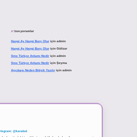
Son yorumlar
Hangi Ay Hangi Burç Olur
için
admin
Hangi Ay Hangi Burç Olur
için
Gülizar
Sms Türkçe Anlamı Nedir
için
admin
Sms Türkçe Anlamı Nedir
için
Şeyma
Aşçıbaşı Neden Bitişik Yazılır
için
admin
elegram: @karabul