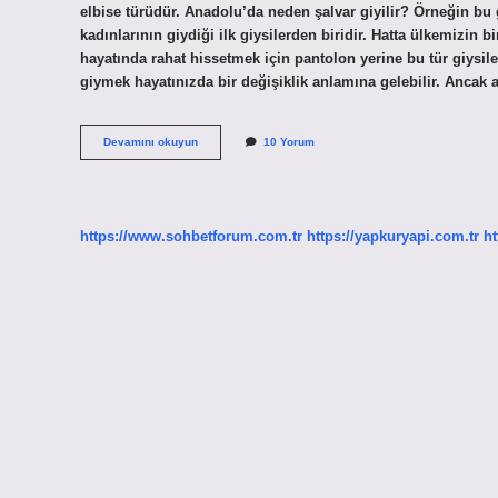
elbise türüdür. Anadolu’da neden şalvar giyilir? Örneğin bu 
kadınlarının giydiği ilk giysilerden biridir. Hatta ülkemizin
hayatında rahat hissetmek için pantolon yerine bu tür giysi
giymek hayatınızda bir değişiklik anlamına gelebilir. Anca
Şalvar
Devamını okuyun
10 Yorum
Ne
Zaman
Giyilir
https://www.sohbetforum.com.tr
https://yapkuryapi.com.tr
ht