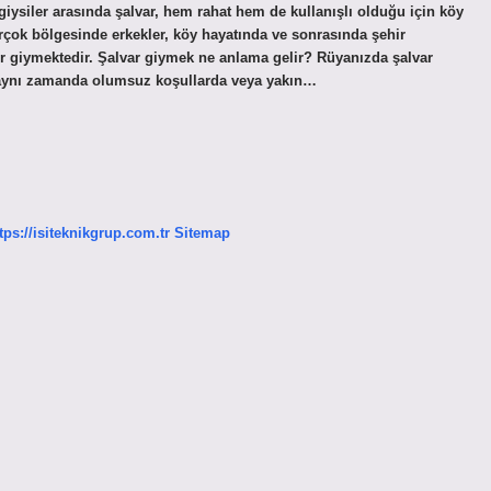
giysiler arasında şalvar, hem rahat hem de kullanışlı olduğu için köy
 birçok bölgesinde erkekler, köy hayatında ve sonrasında şehir
ler giymektedir. Şalvar giymek ne anlama gelir? Rüyanızda şalvar
k aynı zamanda olumsuz koşullarda veya yakın…
tps://isiteknikgrup.com.tr
Sitemap