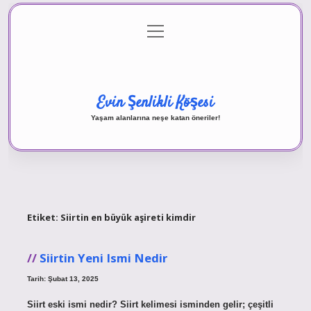
menüyü
Anasayfa
Gizlilik Politikası
Yasal Uyarı
aç
Hakkımızda
Evin Şenlikli Köşesi
Yaşam alanlarına neşe katan öneriler!
Etiket:
Siirtin en büyük aşireti kimdir
Siirtin Yeni Ismi Nedir
Tarih: Şubat 13, 2025
Siirt eski ismi nedir? Siirt kelimesi isminden gelir; çeşitli