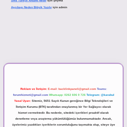
Sms Türkçe Anlamı Nedir
için
Şeyma
Aşçıbaşı Neden Bitişik Yazılır
için
admin
ino
Reklam ve İletişim:
E-mail:
backlinkpaneli@gmail.com
Teams:
forumhizmeti@gmail.com
Whatsapp: 0262 606 0 726
Telegram: @karabul
Yasal Uyarı:
Sitemiz, 5651 Sayılı Kanun gereğince Bilgi Teknolojileri ve
İletişim Kurumu (BTK) tarafından onaylanmış bir Yer Sağlayıcı olarak
hizmet vermektedir. Bu nedenle, sitedeki içerikleri proaktif olarak
denetleme veya araştırma yükümlülüğümüz bulunmamaktadır. Ancak,
üyelerimiz yazdıkları içeriklerin sorumluluğunu taşımakta olup, siteye üye