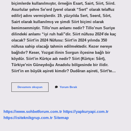
biçimlerde kullanılmıştır, örneğin Esart, Sairt, Siirt, Siird.
Asurlular şehre Se’erd (yerel olarak “Sert” olarak telaffuz
edilir) adını vermişlerdir. 19. yüzyılda Sert, Seerd, Sört,
Sairt olarak kullanılmış ve şimdi Siirt biçimi olarak
benimsenmiştir. Tillo’nun anlamı nedir? Tillo’nun Suriye
dilindeki anlamı “iyi ruh hali”dir. Siirt nüfusu 2024’de kaç
olacak? Siirt’in 2024 Nüfusu: Siirt’in 2024 yılında 350
nüfusa sahip olacağı tahmin edilmektedir. Kezer nereye
bağlıdır? Keser, Yozgat ilinin Sorgun ilçesine bağlı bir
köydür. Siirt’in Kürtçe adı nedir? Siirt (Kürtçe: Sêrt),
Türkiye’nin Güneydoğu Anadolu bölgesinde bir ilidir.
Siirt’in en büyük aşireti kimdir? Dudêran aşireti, Siirt’te…
Siirtin
Devamını okuyun
Yorum Bırak
Yeni
Ismi
Nedir
https://www.sohbetforum.com.tr
https://yapkuryapi.com.tr
https://isiteknikgrup.com.tr
Sitemap