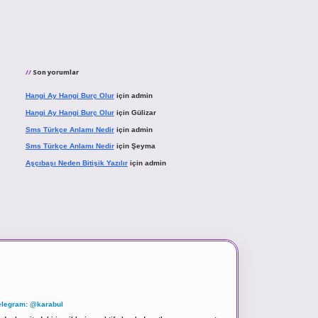
Son yorumlar
Hangi Ay Hangi Burç Olur
için
admin
Hangi Ay Hangi Burç Olur
için
Gülizar
Sms Türkçe Anlamı Nedir
için
admin
Sms Türkçe Anlamı Nedir
için
Şeyma
Aşçıbaşı Neden Bitişik Yazılır
için
admin
elegram: @karabul