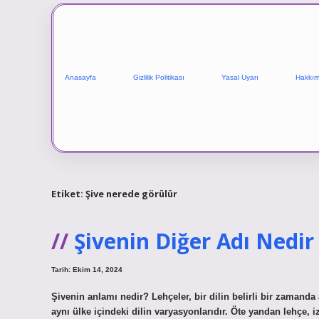
Anasayfa
Gizlilik Politikası
Yasal Uyarı
Hakkım
Etiket:
Şive nerede görülür
Şivenin Diğer Adı Nedir
Tarih: Ekim 14, 2024
Şivenin anlamı nedir? Lehçeler, bir dilin belirli bir zamanda ay
aynı ülke içindeki dilin varyasyonlarıdır. Öte yandan lehçe, i