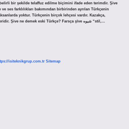
lirli bir şekilde telaffuz edilme biçimini ifade eden terimdir. Şive
 ve ses farklılıkları bakımından birbirinden ayrılan Türkçenin
 aksanlarda yoktur. Türkçenin birçok lehçesi vardır. Kazakça,
Uygurca, Kırgızca ve Azerbaycanca Türkçenin başlıca lehçeleridir. Şive ne demek eski Türkçe? Farsça şīve شیوه “stil,…
tps://isiteknikgrup.com.tr
Sitemap