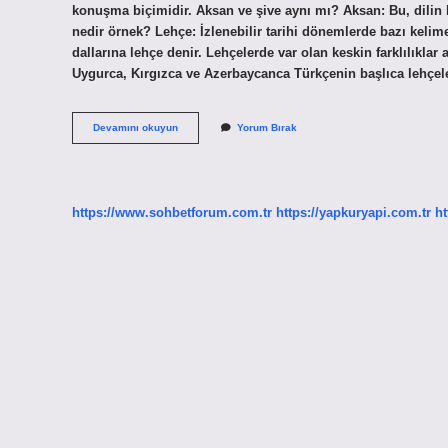
konuşma biçimidir. Aksan ve şive aynı mı? Aksan: Bu, dilin be
nedir örnek? Lehçe: İzlenebilir tarihi dönemlerde bazı kelime
dallarına lehçe denir. Lehçelerde var olan keskin farklılıklar
Şivenin
Devamını okuyun
Yorum Bırak
Diğer
Adı
Nedir
https://www.sohbetforum.com.tr
https://yapkuryapi.com.tr
ht