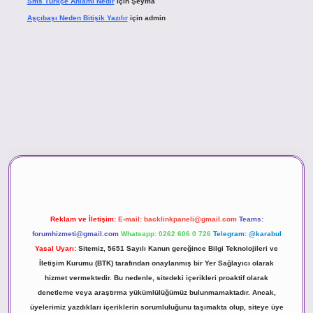
Sms Türkçe Anlamı Nedir
için
Şeyma
Aşçıbaşı Neden Bitişik Yazılır
için
admin
ino
Reklam ve İletişim:
E-mail:
backlinkpaneli@gmail.com
Teams:
forumhizmeti@gmail.com
Whatsapp: 0262 606 0 726
Telegram: @karabul
Yasal Uyarı:
Sitemiz, 5651 Sayılı Kanun gereğince Bilgi Teknolojileri ve
İletişim Kurumu (BTK) tarafından onaylanmış bir Yer Sağlayıcı olarak
hizmet vermektedir. Bu nedenle, sitedeki içerikleri proaktif olarak
denetleme veya araştırma yükümlülüğümüz bulunmamaktadır. Ancak,
üyelerimiz yazdıkları içeriklerin sorumluluğunu taşımakta olup, siteye üye