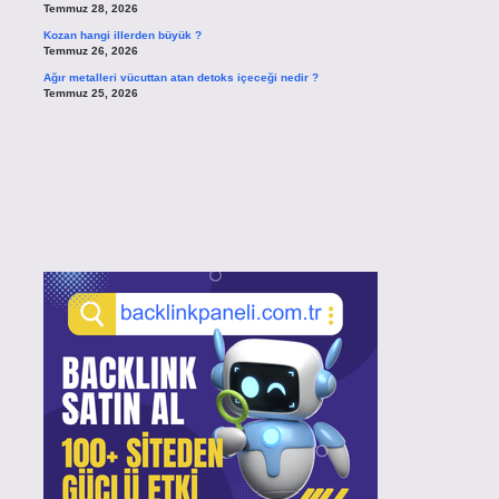
Temmuz 28, 2026
Kozan hangi illerden büyük ?
Temmuz 26, 2026
Ağır metalleri vücuttan atan detoks içeceği nedir ?
Temmuz 25, 2026