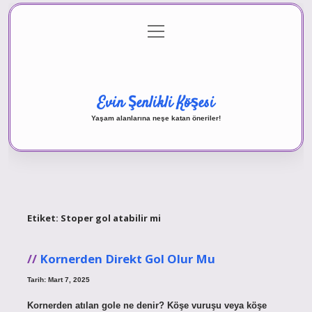
menüyü
Anasayfa
Gizlilik Politikası
Yasal Uyarı
aç
Hakkımızda
Evin Şenlikli Köşesi
Yaşam alanlarına neşe katan öneriler!
Etiket:
Stoper gol atabilir mi
Kornerden Direkt Gol Olur Mu
Tarih: Mart 7, 2025
Kornerden atılan gole ne denir? Köşe vuruşu veya köşe