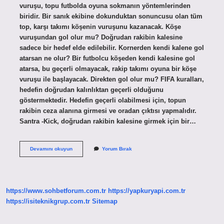
vuruşu, topu futbolda oyuna sokmanın yöntemlerinden
biridir. Bir sanık ekibine dokunduktan sonuncusu olan tüm
top, karşı takımı köşenin vuruşunu kazanacak. Köşe
vuruşundan gol olur mu? Doğrudan rakibin kalesine
sadece bir hedef elde edilebilir. Kornerden kendi kalene gol
atarsan ne olur? Bir futbolcu köşeden kendi kalesine gol
atarsa, bu geçerli olmayacak, rakip takımı oyuna bir köşe
vuruşu ile başlayacak. Direkten gol olur mu? FIFA kuralları,
hedefin doğrudan kalınlıktan geçerli olduğunu
göstermektedir. Hedefin geçerli olabilmesi için, topun
rakibin ceza alanına girmesi ve oradan çıktısı yapmalıdır.
Santra -Kick, doğrudan rakibin kalesine girmek için bir…
Kornerden
Devamını okuyun
Yorum Bırak
Direkt
Gol
Olur
Mu
https://www.sohbetforum.com.tr
https://yapkuryapi.com.tr
https://isiteknikgrup.com.tr
Sitemap