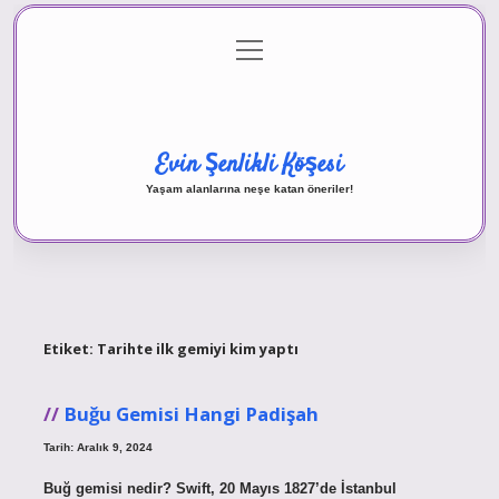
menüyü
Anasayfa
Gizlilik Politikası
Yasal Uyarı
aç
Hakkımızda
Evin Şenlikli Köşesi
Yaşam alanlarına neşe katan öneriler!
Etiket:
Tarihte ilk gemiyi kim yaptı
Buğu Gemisi Hangi Padişah
Tarih: Aralık 9, 2024
Buğ gemisi nedir? Swift, 20 Mayıs 1827’de İstanbul