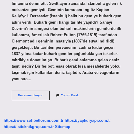
limanına demir attı. Swift aynı zamanda İstanbul’a gelen ilk
mekanize gemiydi. Geminin komutanı İngiliz Kaptan
Kelly’ydi. Dersaadet (İstanbul) halkı bu gemiye buharlı gemi
adını verdi. Buharlı gemi hangi tarihte yapıldı? Sanayi
Devrimi’nin simgesi olan buharlı makinelerin gemilerde ilk
kullanımı, Amerikalı Robert Fulton (1765-1815) tarafından
Clermont adlı geminin inşasıyla (1807’de suya indirildi)
gerçekleşti. Bu tarihten pervanenin icadına kadar geçen
1837 yılına kadar buharlı gemiler çoğunlukla yan tekerlek
tahrikiyle donatılmıştı. Buharlı gemi anlamına gelen deniz
taşıtı nedir? Bir feribot, esas olarak kısa mesafelerde yolcu
taşımak için kullanılan deniz taşıtıdır. Araba ve vagonların
yanı sıra…
Buğu
Devamını okuyun
Yorum Bırak
Gemisi
Hangi
Padişah
https://www.sohbetforum.com.tr
https://yapkuryapi.com.tr
https://isiteknikgrup.com.tr
Sitemap