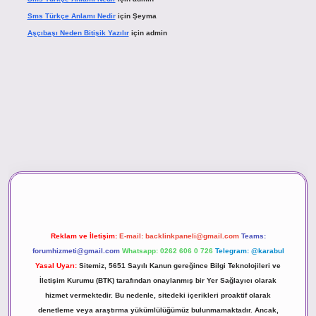
Sms Türkçe Anlamı Nedir
için
Şeyma
Aşçıbaşı Neden Bitişik Yazılır
için
admin
ino
Reklam ve İletişim:
E-mail:
backlinkpaneli@gmail.com
Teams:
forumhizmeti@gmail.com
Whatsapp: 0262 606 0 726
Telegram: @karabul
Yasal Uyarı:
Sitemiz, 5651 Sayılı Kanun gereğince Bilgi Teknolojileri ve
İletişim Kurumu (BTK) tarafından onaylanmış bir Yer Sağlayıcı olarak
hizmet vermektedir. Bu nedenle, sitedeki içerikleri proaktif olarak
denetleme veya araştırma yükümlülüğümüz bulunmamaktadır. Ancak,