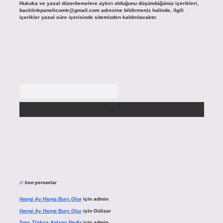
Hukuka ve yasal düzenlemelere aykırı olduğunu düşündüğünüz içerikleri,
backlinkpanelicomtr@gmail.com
adresine bildirmeniz halinde, ilgili
içerikler yasal süre içerisinde sitemizden kaldırılacaktır.
Arama
Son yorumlar
Hangi Ay Hangi Burç Olur
için
admin
Hangi Ay Hangi Burç Olur
için
Gülizar
Sms Türkçe Anlamı Nedir
için
admin