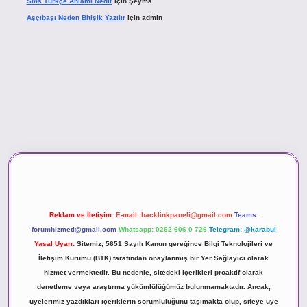
Sms Türkçe Anlamı Nedir
için
Şeyma
Aşçıbaşı Neden Bitişik Yazılır
için
admin
asino
Reklam ve İletişim:
E-mail:
backlinkpaneli@gmail.com
Teams:
forumhizmeti@gmail.com
Whatsapp: 0262 606 0 726
Telegram: @karabul
Yasal Uyarı:
Sitemiz, 5651 Sayılı Kanun gereğince Bilgi Teknolojileri ve
İletişim Kurumu (BTK) tarafından onaylanmış bir Yer Sağlayıcı olarak
hizmet vermektedir. Bu nedenle, sitedeki içerikleri proaktif olarak
denetleme veya araştırma yükümlülüğümüz bulunmamaktadır. Ancak,
üyelerimiz yazdıkları içeriklerin sorumluluğunu taşımakta olup, siteye üye