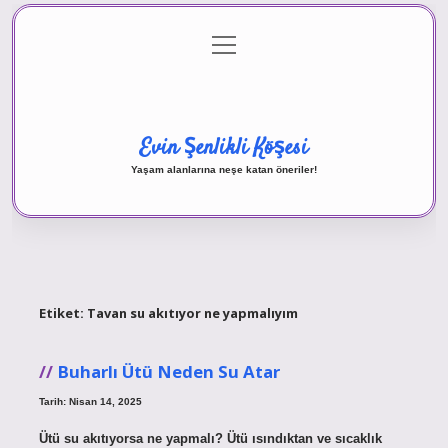
menüyü
Anasayfa
Gizlilik Politikası
Yasal Uyarı
aç
Hakkımızda
Evin Şenlikli Köşesi
Yaşam alanlarına neşe katan öneriler!
Etiket:
Tavan su akıtıyor ne yapmalıyım
Buharlı Ütü Neden Su Atar
Tarih: Nisan 14, 2025
Ütü su akıtıyorsa ne yapmalı? Ütü ısındıktan ve sıcaklık