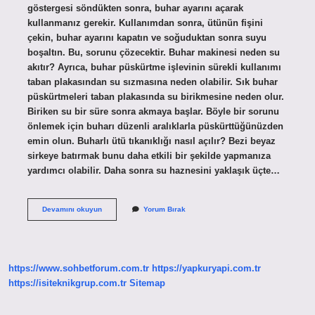
göstergesi söndükten sonra, buhar ayarını açarak
kullanmanız gerekir. Kullanımdan sonra, ütünün fişini
çekin, buhar ayarını kapatın ve soğuduktan sonra suyu
boşaltın. Bu, sorunu çözecektir. Buhar makinesi neden su
akıtır? Ayrıca, buhar püskürtme işlevinin sürekli kullanımı
taban plakasından su sızmasına neden olabilir. Sık buhar
püskürtmeleri taban plakasında su birikmesine neden olur.
Biriken su bir süre sonra akmaya başlar. Böyle bir sorunu
önlemek için buharı düzenli aralıklarla püskürttüğünüzden
emin olun. Buharlı ütü tıkanıklığı nasıl açılır? Bezi beyaz
sirkeye batırmak bunu daha etkili bir şekilde yapmanıza
yardımcı olabilir. Daha sonra su haznesini yaklaşık üçte…
Buharlı
Devamını okuyun
Yorum Bırak
Ütü
Neden
Su
Atar
https://www.sohbetforum.com.tr
https://yapkuryapi.com.tr
https://isiteknikgrup.com.tr
Sitemap