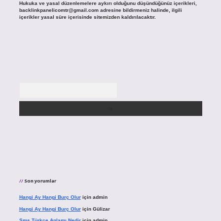
Hukuka ve yasal düzenlemelere aykırı olduğunu düşündüğünüz içerikleri,
backlinkpanelicomtr@gmail.com
adresine bildirmeniz halinde, ilgili
içerikler yasal süre içerisinde sitemizden kaldırılacaktır.
Arama
Son yorumlar
Hangi Ay Hangi Burç Olur
için
admin
Hangi Ay Hangi Burç Olur
için
Gülizar
Sms Türkçe Anlamı Nedir
için
admin