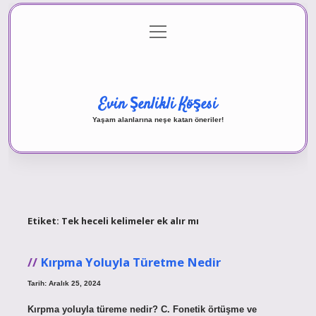
menüyü
Anasayfa
Gizlilik Politikası
Yasal Uyarı
aç
Hakkımızda
Evin Şenlikli Köşesi
Yaşam alanlarına neşe katan öneriler!
Etiket:
Tek heceli kelimeler ek alır mı
Kırpma Yoluyla Türetme Nedir
Tarih: Aralık 25, 2024
Kırpma yoluyla türeme nedir? C. Fonetik örtüşme ve