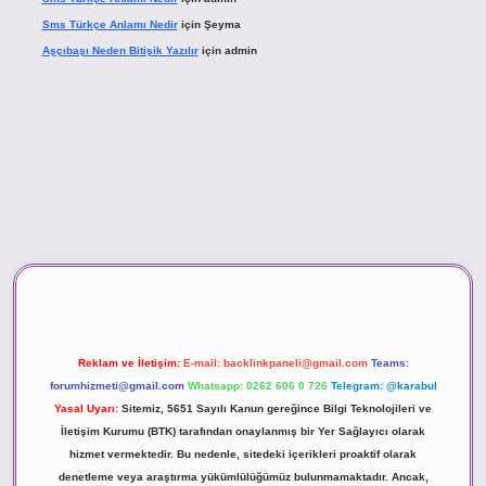
Sms Türkçe Anlamı Nedir
için
Şeyma
Aşçıbaşı Neden Bitişik Yazılır
için
admin
sino
Reklam ve İletişim:
E-mail:
backlinkpaneli@gmail.com
Teams:
forumhizmeti@gmail.com
Whatsapp: 0262 606 0 726
Telegram: @karabul
Yasal Uyarı:
Sitemiz, 5651 Sayılı Kanun gereğince Bilgi Teknolojileri ve
İletişim Kurumu (BTK) tarafından onaylanmış bir Yer Sağlayıcı olarak
hizmet vermektedir. Bu nedenle, sitedeki içerikleri proaktif olarak
denetleme veya araştırma yükümlülüğümüz bulunmamaktadır. Ancak,