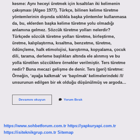
kesme: Aynı heceyi üretmek için kısaltılan iki kelimenin
çakışması (Algeo 1977). Türkçe, bilinen kelime türetme
yöntemlerinin dışında sıklıkla başka yöntemler kullanmasa
da, bu, eklerden başka kelime türetme yolu olmadığı
anlamına gelmez. Sözcük türetme yolları nelerdir?
Türkçede sözcük türetme yolları türetme, birleştirme,
üretme, kalıplaştırma, kısaltma, benzetme, türetme,
ödünçleme, halk etimolojisi, karıştırma, kopyalama, çocuk
dili, tarama, derleme başlıkları altında ele alınmış ve bu
yolla türetilen sözcüklere örnekler verilmiştir. Ters türetme
nedir? Buna mecazi gelişme de denir. Ters (geri) türetme:
Örneğin, ‘ayağa kalkmak’ ve ‘bayılmak’ kelimelerindeki /l/
unsurunun edilgen bir ek olduğu düşünülmüş ve argoda…
Kırpma
Devamını okuyun
Yorum Bırak
Yoluyla
Türetme
Nedir
https://www.sohbetforum.com.tr
https://yapkuryapi.com.tr
https://isiteknikgrup.com.tr
Sitemap