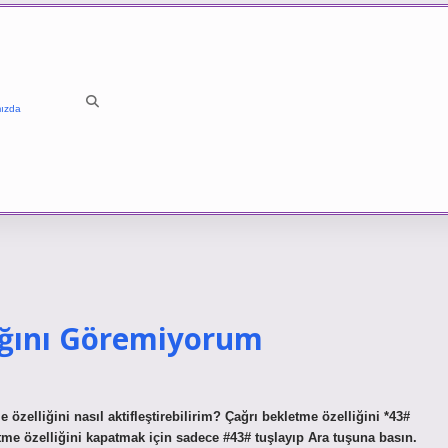
ızda
ığını Göremiyorum
zelliğini nasıl aktifleştirebilirim? Çağrı bekletme özelliğini *43#
letme özelliğini kapatmak için sadece #43# tuşlayıp Ara tuşuna basın.