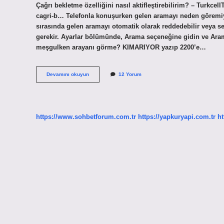
Çağrı bekletme özelliğini nasıl aktifleştirebilirim? – Turkcell
cagri-b… Telefonla konuşurken gelen aramayı neden göremiyo
sırasında gelen aramayı otomatik olarak reddedebilir veya ses
gerekir. Ayarlar bölümünde, Arama seçeneğine gidin ve Aram
meşgulken arayanı görme? KIMARIYOR yazıp 2200’e…
Meşgulken
Devamını okuyun
12 Yorum
Kimin
Aradığını
Göremiyorum
https://www.sohbetforum.com.tr
https://yapkuryapi.com.tr
ht