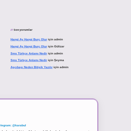
Son yorumlar
Hangi Ay Hangi Burç Olur
için
admin
Hangi Ay Hangi Burç Olur
için
Gülizar
Sms Türkçe Anlamı Nedir
için
admin
Sms Türkçe Anlamı Nedir
için
Şeyma
Aşçıbaşı Neden Bitişik Yazılır
için
admin
elegram: @karabul