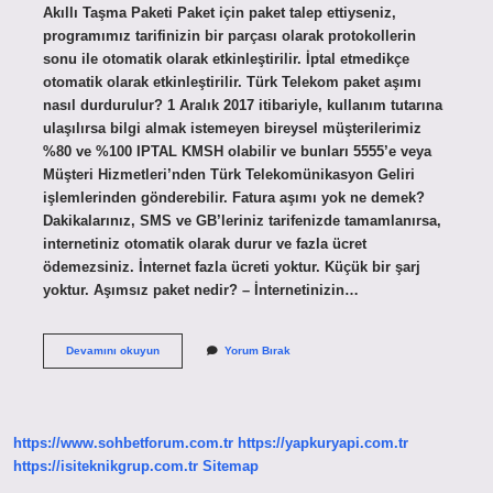
Akıllı Taşma Paketi Paket için paket talep ettiyseniz,
programımız tarifinizin bir parçası olarak protokollerin
sonu ile otomatik olarak etkinleştirilir. İptal etmedikçe
otomatik olarak etkinleştirilir. Türk Telekom paket aşımı
nasıl durdurulur? 1 Aralık 2017 itibariyle, kullanım tutarına
ulaşılırsa bilgi almak istemeyen bireysel müşterilerimiz
%80 ve %100 IPTAL KMSH olabilir ve bunları 5555’e veya
Müşteri Hizmetleri’nden Türk Telekomünikasyon Geliri
işlemlerinden gönderebilir. Fatura aşımı yok ne demek?
Dakikalarınız, SMS ve GB’leriniz tarifenizde tamamlanırsa,
internetiniz otomatik olarak durur ve fazla ücret
ödemezsiniz. İnternet fazla ücreti yoktur. Küçük bir şarj
yoktur. Aşımsız paket nedir? – İnternetinizin…
Paket
Devamını okuyun
Yorum Bırak
Aşımı
Yok
Ne
Demek
https://www.sohbetforum.com.tr
https://yapkuryapi.com.tr
https://isiteknikgrup.com.tr
Sitemap