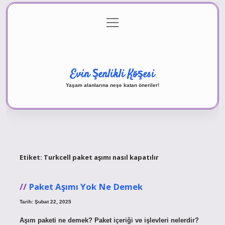
menüyü
Anasayfa
Gizlilik Politikası
Yasal Uyarı
aç
Hakkımızda
Evin Şenlikli Köşesi
Yaşam alanlarına neşe katan öneriler!
Etiket:
Turkcell paket aşımı nasıl kapatılır
Paket Aşımı Yok Ne Demek
Tarih: Şubat 22, 2025
Aşım paketi ne demek? Paket içeriği ve işlevleri nelerdir?