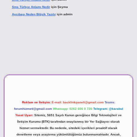
Sms Türkçe Anlamı Nedir
için
Şeyma
Aşçıbaşı Neden Bitişik Yazılır
için
admin
casino
Reklam ve İletişim:
E-mail:
backlinkpaneli@gmail.com
Teams:
forumhizmeti@gmail.com
Whatsapp: 0262 606 0 726
Telegram: @karabul
Yasal Uyarı:
Sitemiz, 5651 Sayılı Kanun gereğince Bilgi Teknolojileri ve
İletişim Kurumu (BTK) tarafından onaylanmış bir Yer Sağlayıcı olarak
hizmet vermektedir. Bu nedenle, sitedeki içerikleri proaktif olarak
denetleme veya araştırma yükümlülüğümüz bulunmamaktadır. Ancak,