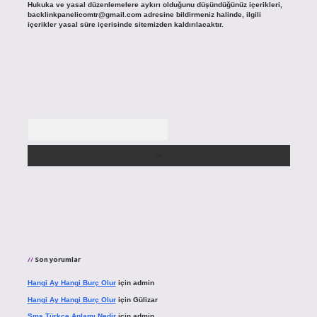
Hukuka ve yasal düzenlemelere aykırı olduğunu düşündüğünüz içerikleri,
backlinkpanelicomtr@gmail.com
adresine bildirmeniz halinde, ilgili
içerikler yasal süre içerisinde sitemizden kaldırılacaktır.
Arama
Son yorumlar
Hangi Ay Hangi Burç Olur
için
admin
Hangi Ay Hangi Burç Olur
için
Gülizar
Sms Türkçe Anlamı Nedir
için
admin