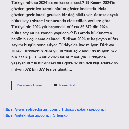
Türkiye nüfusu 2024’de ne kadar olacak? 19 Kasım 2024’te
gözden geçirilen kararlı sürüm gösterilmektedir. Hala
gözden geçirilmesi gereken bir değişiklik var. Adrese dayalı
nüfus kayıt sistemi sonucunda elde edilen verilere göre,
Türkiye’nin 2024 yılı başındaki nüfusu 85.372’dir. 2024
nüfus sayımı ne zaman yapılacak? Bu arada hükümetten
henüz bir açıklama gelmedi. 5 Nisan 2024’te başlayan nüfus
sayımı bugün sona eriyor. Türkiye’de kaç milyon Türk var
2024? Türkiye’nin 2024 yılı nüfusu açıklandı: 85 milyon 372
bin 377 kişi. 31 Aralık 2023 tarihi itibarıyla Türkiye’de
yaşayan nüfus bir önceki yıla göre 92 bin 824 kişi artarak 85
milyon 372 bin 377 kişiye ulaştı.…
2024
Devamını okuyun
Yorum Bırak
Türkiye
Nüfusu
Ne
Zaman
Açıklanacak
https://www.sohbetforum.com.tr
https://yapkuryapi.com.tr
https://isiteknikgrup.com.tr
Sitemap