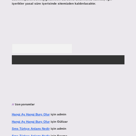
içerikler yasal süre içerisinde sitemizden kaldırılacaktır.
Arama
Son yorumlar
Hangi Ay Hangi Burç Olur
için
admin
Hangi Ay Hangi Burç Olur
için
Gülizar
Sms Türkçe Anlamı Nedir
için
admin
Sms Türkçe Anlamı Nedir
için
Şeyma