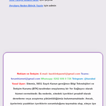
Aşçıbaşı Neden Bitişik Yazılır
için
admin
ino
Reklam ve İletişim:
E-mail:
backlinkpaneli@gmail.com
Teams:
forumhizmeti@gmail.com
Whatsapp: 0262 606 0 726
Telegram: @karabul
Yasal Uyarı:
Sitemiz, 5651 Sayılı Kanun gereğince Bilgi Teknolojileri ve
İletişim Kurumu (BTK) tarafından onaylanmış bir Yer Sağlayıcı olarak
hizmet vermektedir. Bu nedenle, sitedeki içerikleri proaktif olarak
denetleme veya araştırma yükümlülüğümüz bulunmamaktadır. Ancak,
üyelerimiz yazdıkları içeriklerin sorumluluğunu taşımakta olup, siteye üye