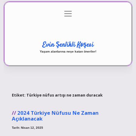
menüyü
Anasayfa
Gizlilik Politikası
Yasal Uyarı
aç
Hakkımızda
Evin Şenlikli Köşesi
Yaşam alanlarına neşe katan öneriler!
Etiket:
Türkiye nüfus artışı ne zaman duracak
2024 Türkiye Nüfusu Ne Zaman
Açıklanacak
Tarih: Nisan 12, 2025