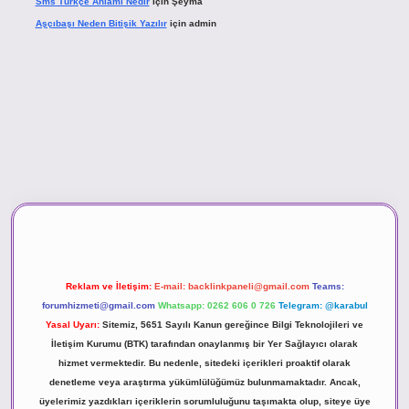
Sms Türkçe Anlamı Nedir
için
Şeyma
Aşçıbaşı Neden Bitişik Yazılır
için
admin
vd.casino
Reklam ve İletişim:
E-mail:
backlinkpaneli@gmail.com
Teams:
forumhizmeti@gmail.com
Whatsapp: 0262 606 0 726
Telegram: @karabul
Yasal Uyarı:
Sitemiz, 5651 Sayılı Kanun gereğince Bilgi Teknolojileri ve
İletişim Kurumu (BTK) tarafından onaylanmış bir Yer Sağlayıcı olarak
hizmet vermektedir. Bu nedenle, sitedeki içerikleri proaktif olarak
denetleme veya araştırma yükümlülüğümüz bulunmamaktadır. Ancak,
üyelerimiz yazdıkları içeriklerin sorumluluğunu taşımakta olup, siteye üye