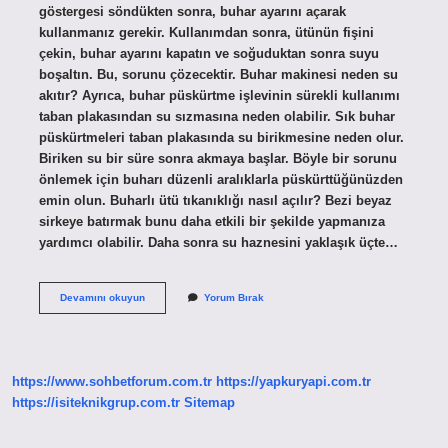
göstergesi söndükten sonra, buhar ayarını açarak
kullanmanız gerekir. Kullanımdan sonra, ütünün fişini
çekin, buhar ayarını kapatın ve soğuduktan sonra suyu
boşaltın. Bu, sorunu çözecektir. Buhar makinesi neden su
akıtır? Ayrıca, buhar püskürtme işlevinin sürekli kullanımı
taban plakasından su sızmasına neden olabilir. Sık buhar
püskürtmeleri taban plakasında su birikmesine neden olur.
Biriken su bir süre sonra akmaya başlar. Böyle bir sorunu
önlemek için buharı düzenli aralıklarla püskürttüğünüzden
emin olun. Buharlı ütü tıkanıklığı nasıl açılır? Bezi beyaz
sirkeye batırmak bunu daha etkili bir şekilde yapmanıza
yardımcı olabilir. Daha sonra su haznesini yaklaşık üçte…
Buharlı
Devamını okuyun
Yorum Bırak
Ütü
Neden
Su
Atar
https://www.sohbetforum.com.tr
https://yapkuryapi.com.tr
https://isiteknikgrup.com.tr
Sitemap