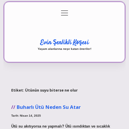
menüyü
Anasayfa
Gizlilik Politikası
Yasal Uyarı
aç
Hakkımızda
Evin Şenlikli Köşesi
Yaşam alanlarına neşe katan öneriler!
Etiket:
Ütünün suyu biterse ne olur
Buharlı Ütü Neden Su Atar
Tarih: Nisan 14, 2025
Ütü su akıtıyorsa ne yapmalı? Ütü ısındıktan ve sıcaklık