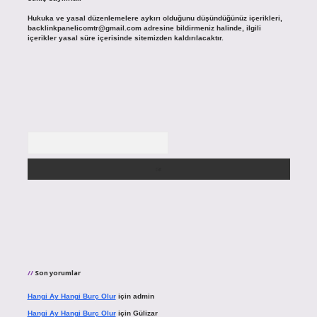
Hukuka ve yasal düzenlemelere aykırı olduğunu düşündüğünüz içerikleri,
backlinkpanelicomtr@gmail.com
adresine bildirmeniz halinde, ilgili
içerikler yasal süre içerisinde sitemizden kaldırılacaktır.
Arama
Son yorumlar
Hangi Ay Hangi Burç Olur
için
admin
Hangi Ay Hangi Burç Olur
için
Gülizar