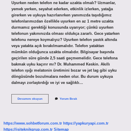
Uyurken neden telefon ne kadar uzakta olmalı? Uzmanlar,
yemek yerken, seyahat ederken, etkinlik izlerken, yatağa
girerken ve uykuya hazırlanırken yanımızda taşıdığımız
telefonlarımızdan özellikle uyurken en az 1 metre uzakta
durmamız gerektiği konusunda uyarıyor; çünkü uyurken
telefonun yakınınızda olması oldukça zararlı. Gece yatarken
telefonu nereye koymalıyız? Uyurken telefon yastık altında
veya yatakta açık bırakılmamalıdır. Telefon yataktan
mümkün olduğunca uzakta olmalıdır. Bilgisayar başında
geçirilen süre günde 2,5 saati geçmemelidir. Gece telefona
bakmak uyku kaçırır mı? Dr. Muhammed Keskin. Akıllı
telefon ışığı melatonin üretimini bozar ve jet lag gibi uyku
döngüsünde bozulmalara neden olur. Bu durum uykuya
dalmayı zorlaştırdığı ve iyi ve sağlıklı…
Gece
Devamını okuyun
Yorum Bırak
Uyurken
Telefon
Ne
Kadar
Uzakta
https://www.sohbetforum.com.tr
https://yapkuryapi.com.tr
Olmalı
https://isiteknikgrup.com.tr
Sitemap