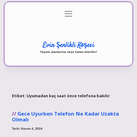
menüyü
Anasayfa
Gizlilik Politikası
Yasal Uyarı
aç
Hakkımızda
Evin Şenlikli Köşesi
Yaşam alanlarına neşe katan öneriler!
Etiket:
Uyumadan kaç saat önce telefona bakılır
Gece Uyurken Telefon Ne Kadar Uzakta
Olmalı
Tarih: Kasım 4, 2024