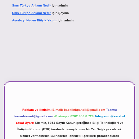
Sms Türkçe Anlamı Nedir
için
admin
Sms Türkçe Anlamı Nedir
için
Şeyma
Aşçıbaşı Neden Bitişik Yazılır
için
admin
sino
Reklam ve İletişim:
E-mail:
backlinkpaneli@gmail.com
Teams:
forumhizmeti@gmail.com
Whatsapp: 0262 606 0 726
Telegram: @karabul
Yasal Uyarı:
Sitemiz, 5651 Sayılı Kanun gereğince Bilgi Teknolojileri ve
İletişim Kurumu (BTK) tarafından onaylanmış bir Yer Sağlayıcı olarak
hizmet vermektedir. Bu nedenle, sitedeki içerikleri proaktif olarak