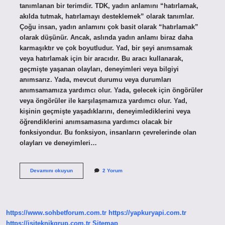
tanımlanan bir terimdir. TDK, yadın anlamını “hatırlamak,
akılda tutmak, hatırlamayı desteklemek” olarak tanımlar.
Çoğu insan, yadın anlamını çok basit olarak “hatırlamak”
olarak düşünür. Ancak, aslında yadın anlamı biraz daha
karmaşıktır ve çok boyutludur. Yad, bir şeyi anımsamak
veya hatırlamak için bir aracıdır. Bu aracı kullanarak,
geçmişte yaşanan olayları, deneyimleri veya bilgiyi
anımsarız. Yada, mevcut durumu veya durumları
anımsamamıza yardımcı olur. Yada, gelecek için öngörüler
veya öngörüler ile karşılaşmamıza yardımcı olur. Yad,
kişinin geçmişte yaşadıklarını, deneyimlediklerini veya
öğrendiklerini anımsamasına yardımcı olacak bir
fonksiyondur. Bu fonksiyon, insanların çevrelerinde olan
olayları ve deneyimleri…
Yad
Devamını okuyun
2 Yorum
ne
demek
TDK
https://www.sohbetforum.com.tr
https://yapkuryapi.com.tr
https://isiteknikgrup.com.tr
Sitemap