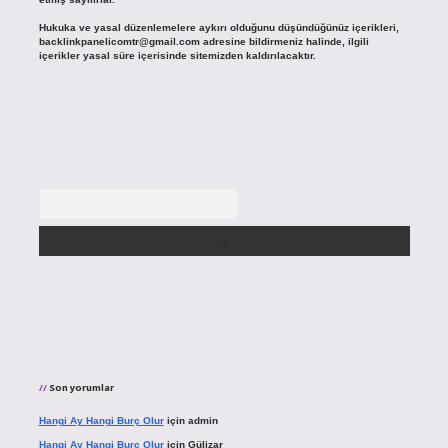
Hukuka ve yasal düzenlemelere aykırı olduğunu düşündüğünüz içerikleri,
backlinkpanelicomtr@gmail.com
adresine bildirmeniz halinde, ilgili
içerikler yasal süre içerisinde sitemizden kaldırılacaktır.
Arama
Son yorumlar
Hangi Ay Hangi Burç Olur
için
admin
Hangi Ay Hangi Burç Olur
için
Gülizar