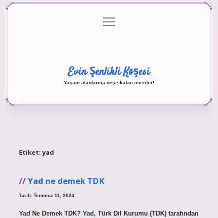
menüyü
Anasayfa
Gizlilik Politikası
Yasal Uyarı
aç
Hakkımızda
Evin Şenlikli Köşesi
Yaşam alanlarına neşe katan öneriler!
Etiket:
yad
Yad ne demek TDK
Tarih: Temmuz 11, 2024
Yad Ne Demek TDK? Yad, Türk Dil Kurumu (TDK) tarafından