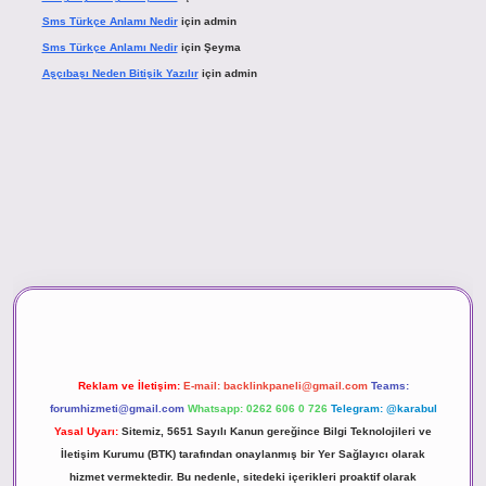
Sms Türkçe Anlamı Nedir
için
admin
Sms Türkçe Anlamı Nedir
için
Şeyma
Aşçıbaşı Neden Bitişik Yazılır
için
admin
sino
Reklam ve İletişim:
E-mail:
backlinkpaneli@gmail.com
Teams:
forumhizmeti@gmail.com
Whatsapp: 0262 606 0 726
Telegram: @karabul
Yasal Uyarı:
Sitemiz, 5651 Sayılı Kanun gereğince Bilgi Teknolojileri ve
İletişim Kurumu (BTK) tarafından onaylanmış bir Yer Sağlayıcı olarak
hizmet vermektedir. Bu nedenle, sitedeki içerikleri proaktif olarak