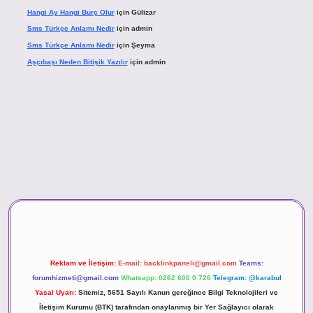
Hangi Ay Hangi Burç Olur
için
Gülizar
Sms Türkçe Anlamı Nedir
için
admin
Sms Türkçe Anlamı Nedir
için
Şeyma
Aşçıbaşı Neden Bitişik Yazılır
için
admin
ino
Reklam ve İletişim:
E-mail:
backlinkpaneli@gmail.com
Teams:
forumhizmeti@gmail.com
Whatsapp: 0262 606 0 726
Telegram: @karabul
Yasal Uyarı:
Sitemiz, 5651 Sayılı Kanun gereğince Bilgi Teknolojileri ve
İletişim Kurumu (BTK) tarafından onaylanmış bir Yer Sağlayıcı olarak