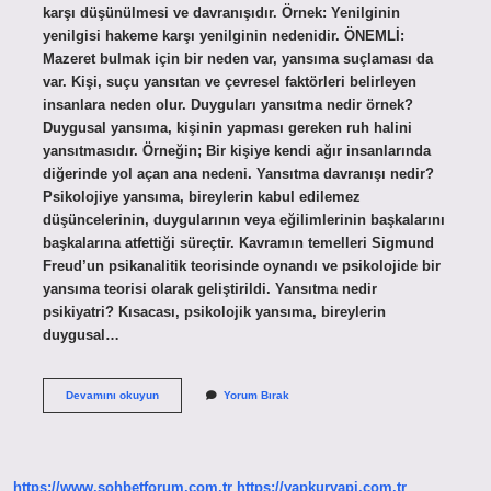
karşı düşünülmesi ve davranışıdır. Örnek: Yenilginin
yenilgisi hakeme karşı yenilginin nedenidir. ÖNEMLİ:
Mazeret bulmak için bir neden var, yansıma suçlaması da
var. Kişi, suçu yansıtan ve çevresel faktörleri belirleyen
insanlara neden olur. Duyguları yansıtma nedir örnek?
Duygusal yansıma, kişinin yapması gereken ruh halini
yansıtmasıdır. Örneğin; Bir kişiye kendi ağır insanlarında
diğerinde yol açan ana nedeni. Yansıtma davranışı nedir?
Psikolojiye yansıma, bireylerin kabul edilemez
düşüncelerinin, duygularının veya eğilimlerinin başkalarını
başkalarına atfettiği süreçtir. Kavramın temelleri Sigmund
Freud’un psikanalitik teorisinde oynandı ve psikolojide bir
yansıma teorisi olarak geliştirildi. Yansıtma nedir
psikiyatri? Kısacası, psikolojik yansıma, bireylerin
duygusal…
Yansıtma
Devamını okuyun
Yorum Bırak
Eylemi
Nedir
https://www.sohbetforum.com.tr
https://yapkuryapi.com.tr