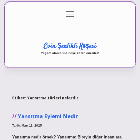
menüyü
Anasayfa
Gizlilik Politikası
Yasal Uyarı
aç
Hakkımızda
Evin Şenlikli Köşesi
Yaşam alanlarına neşe katan öneriler!
Etiket:
Yansıtma türleri nelerdir
Yansıtma Eylemi Nedir
Tarih: Mart 11, 2025
Yansıtma nedir örnek? Yansıtma: Bireyin diğer insanlara