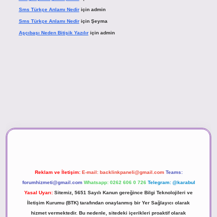
Sms Türkçe Anlamı Nedir
için
admin
Sms Türkçe Anlamı Nedir
için
Şeyma
Aşçıbaşı Neden Bitişik Yazılır
için
admin
ino
Reklam ve İletişim:
E-mail:
backlinkpaneli@gmail.com
Teams:
forumhizmeti@gmail.com
Whatsapp: 0262 606 0 726
Telegram: @karabul
Yasal Uyarı:
Sitemiz, 5651 Sayılı Kanun gereğince Bilgi Teknolojileri ve
İletişim Kurumu (BTK) tarafından onaylanmış bir Yer Sağlayıcı olarak
hizmet vermektedir. Bu nedenle, sitedeki içerikleri proaktif olarak