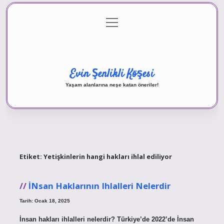
menüyü
Anasayfa
Gizlilik Politikası
Yasal Uyarı
aç
Hakkımızda
Evin Şenlikli Köşesi
Yaşam alanlarına neşe katan öneriler!
Etiket:
Yetişkinlerin hangi hakları ihlal ediliyor
İNsan Haklarının Ihlalleri Nelerdir
Tarih: Ocak 18, 2025
İnsan hakları ihlalleri nelerdir? Türkiye’de 2022’de İnsan