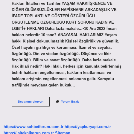
Hakları İhlalleri ve TarihleriYAŞAM HAKKIİŞKENCE VE
DİĞER ÖLÜMSÜZLÜKLER HAPİSHANE ARKADAŞLIK VE
İFADE TOPLANTI VE GÖSTERİ ÖZGÜRLÜĞÜ
ÖRGÜTLENME ÖZGÜRLÜĞÜ KÜRT SORUNU KADIN VE
LGBTİ+ HAKLARI Daha fazla makale…•10 Ara 2022 İnsan
hakları nelerdir 10 tane? ANAYASAL HAKLARIMIZ Yaşam
hakkı Kişisel dokunulmazlık Kişisel özgürlük ve güvenlik.
Özel hayatın gizliliği ve korunması. İkamet ve seyahat
özgürlüğü. Din ve vicdan özgürlüğü. Düşünce ve fikir
özgürlüğü. Bilim ve sanat özgürlüğü. Daha fazla makale…
Hak ihlali nedir? Hak ihlali, herkes için kanunla belirlenmiş
belirli hakların engellenmesi, hakların kısıtlanması ve
haklara erişimin engellenmesi anlamına gelir. Karayolu
trafiğinde meydana gelen hukuk…
İNsan
Devamını okuyun
Yorum Bırak
Haklarının
Ihlalleri
Nelerdir
https://www.sohbetforum.com.tr
https://yapkuryapi.com.tr
https://isiteknikgrup.com.tr
Sitemap