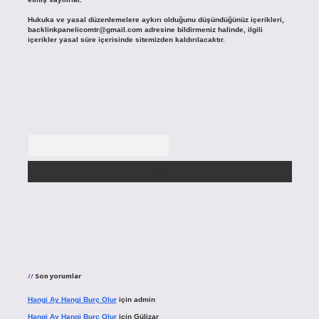
Hukuka ve yasal düzenlemelere aykırı olduğunu düşündüğünüz içerikleri,
backlinkpanelicomtr@gmail.com
adresine bildirmeniz halinde, ilgili
içerikler yasal süre içerisinde sitemizden kaldırılacaktır.
Arama
Son yorumlar
Hangi Ay Hangi Burç Olur
için
admin
Hangi Ay Hangi Burç Olur
için
Gülizar