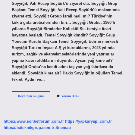
Soyyiğit, Vali Recep Soytürk’ü ziyaret etti. Soyyiğit Grup
Başkanı Temel Soyyiğit, Vali Recep Soytürk’ü makamında
ziyaret etti. Soyyiğit Group İsrail malı mı? Türkiye’nin
köklü gıda üreticilerinden biri… Soyyiğit Grubu, 1960’lı
yıllarda Soyyiğit Biraderler Kollektif Şti. ismiyle ticari
hayatına başladı. Temel Soyyiğit kimdir? Soyyiğit Grup
Yönetim Kurulu Başkanı Temel Soyyiğit, Edirne merkezli
Soyyiğit Turizm İnşaat A.Ş’yi kurduklarını, 2023 yılında
turizm, sağlık ve akaryakıt sektörlerinde yeni yatırımlar
yapma kararı aldıklarını duyurdu. Aysan yağ kime ait?
Soyyiğit Grubu’na kendi adını taşıyan yağ fabrikası da
eklendi. Soyyiğit kime ait? Hakkı Soyyiğit’in oğulları Temel,
Fikret, Aydın ve…
Soyyiğit
Devamını okuyun
Yorum Bırak
Grup
Kime
Ait
https://www.sohbetforum.com.tr
https://yapkuryapi.com.tr
https://isiteknikgrup.com.tr
Sitemap