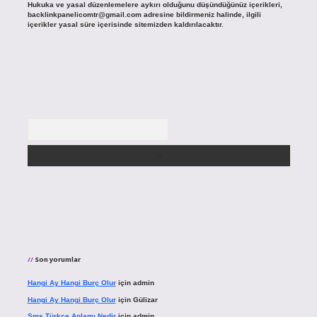
Hukuka ve yasal düzenlemelere aykırı olduğunu düşündüğünüz içerikleri,
backlinkpanelicomtr@gmail.com
adresine bildirmeniz halinde, ilgili
içerikler yasal süre içerisinde sitemizden kaldırılacaktır.
Arama
Son yorumlar
Hangi Ay Hangi Burç Olur
için
admin
Hangi Ay Hangi Burç Olur
için
Gülizar
Sms Türkçe Anlamı Nedir
için
admin