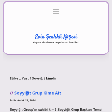
menüyü
Anasayfa
Gizlilik Politikası
Yasal Uyarı
aç
Hakkımızda
Evin Şenlikli Köşesi
Yaşam alanlarına neşe katan öneriler!
Etiket:
Yusuf Soyyiğit kimdir
Soyyiğit Grup Kime Ait
Tarih: Aralık 21, 2024
Soyyiğit Group’ın sahibi kim? Soyyiğit Grup Başkanı Temel