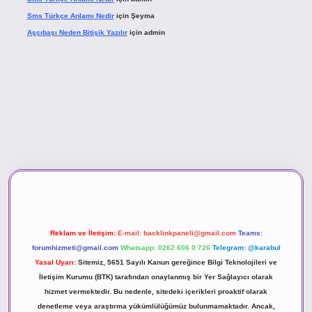
Sms Türkçe Anlamı Nedir
için
Şeyma
Aşçıbaşı Neden Bitişik Yazılır
için
admin
asino
Reklam ve İletişim:
E-mail:
backlinkpaneli@gmail.com
Teams:
forumhizmeti@gmail.com
Whatsapp: 0262 606 0 726
Telegram: @karabul
Yasal Uyarı:
Sitemiz, 5651 Sayılı Kanun gereğince Bilgi Teknolojileri ve
İletişim Kurumu (BTK) tarafından onaylanmış bir Yer Sağlayıcı olarak
hizmet vermektedir. Bu nedenle, sitedeki içerikleri proaktif olarak
denetleme veya araştırma yükümlülüğümüz bulunmamaktadır. Ancak,