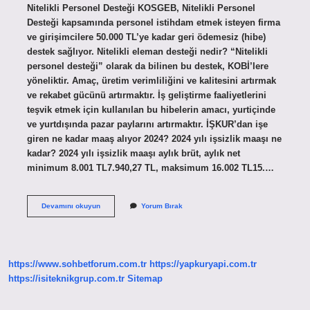
Nitelikli Personel Desteği KOSGEB, Nitelikli Personel
Desteği kapsamında personel istihdam etmek isteyen firma
ve girişimcilere 50.000 TL’ye kadar geri ödemesiz (hibe)
destek sağlıyor. Nitelikli eleman desteği nedir? “Nitelikli
personel desteği” olarak da bilinen bu destek, KOBİ’lere
yöneliktir. Amaç, üretim verimliliğini ve kalitesini artırmak
ve rekabet gücünü artırmaktır. İş geliştirme faaliyetlerini
teşvik etmek için kullanılan bu hibelerin amacı, yurtiçinde
ve yurtdışında pazar paylarını artırmaktır. İŞKUR’dan işe
giren ne kadar maaş alıyor 2024? 2024 yılı işsizlik maaşı ne
kadar? 2024 yılı işsizlik maaşı aylık brüt, aylık net
minimum 8.001 TL7.940,27 TL, maksimum 16.002 TL15.…
Işkur
Devamını okuyun
Yorum Bırak
Nitelikli
Eleman
Desteği
Ne
Kadar
https://www.sohbetforum.com.tr
https://yapkuryapi.com.tr
https://isiteknikgrup.com.tr
Sitemap