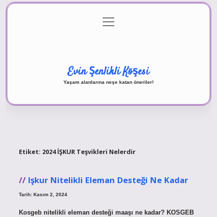
menüyü
Anasayfa
Gizlilik Politikası
Yasal Uyarı
aç
Hakkımızda
Evin Şenlikli Köşesi
Yaşam alanlarına neşe katan öneriler!
Etiket:
2024 İŞKUR Teşvikleri Nelerdir
Işkur Nitelikli Eleman Desteği Ne Kadar
Tarih: Kasım 2, 2024
Kosgeb nitelikli eleman desteği maaşı ne kadar? KOSGEB