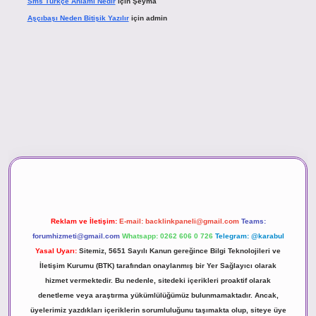
Sms Türkçe Anlamı Nedir
için
Şeyma
Aşçıbaşı Neden Bitişik Yazılır
için
admin
asino
Reklam ve İletişim:
E-mail:
backlinkpaneli@gmail.com
Teams:
forumhizmeti@gmail.com
Whatsapp: 0262 606 0 726
Telegram: @karabul
Yasal Uyarı:
Sitemiz, 5651 Sayılı Kanun gereğince Bilgi Teknolojileri ve
İletişim Kurumu (BTK) tarafından onaylanmış bir Yer Sağlayıcı olarak
hizmet vermektedir. Bu nedenle, sitedeki içerikleri proaktif olarak
denetleme veya araştırma yükümlülüğümüz bulunmamaktadır. Ancak,
üyelerimiz yazdıkları içeriklerin sorumluluğunu taşımakta olup, siteye üye