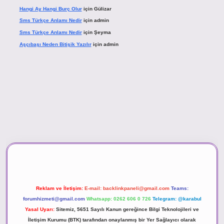
Hangi Ay Hangi Burç Olur
için
Gülizar
Sms Türkçe Anlamı Nedir
için
admin
Sms Türkçe Anlamı Nedir
için
Şeyma
Aşçıbaşı Neden Bitişik Yazılır
için
admin
ino
Reklam ve İletişim:
E-mail:
backlinkpaneli@gmail.com
Teams:
forumhizmeti@gmail.com
Whatsapp: 0262 606 0 726
Telegram: @karabul
Yasal Uyarı:
Sitemiz, 5651 Sayılı Kanun gereğince Bilgi Teknolojileri ve
İletişim Kurumu (BTK) tarafından onaylanmış bir Yer Sağlayıcı olarak