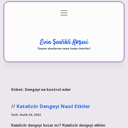
menüyü
Anasayfa
Gizlilik Politikası
Yasal Uyarı
aç
Hakkımızda
Evin Şenlikli Köşesi
Yaşam alanlarına neşe katan öneriler!
Etiket:
Dengeyi ne kontrol eder
Katalizör Dengeyi Nasıl Etkiler
Tarih: Aralık 24, 2024
Katalizör dengeyi bozar mı? Katalizör dengeyi etkiler.