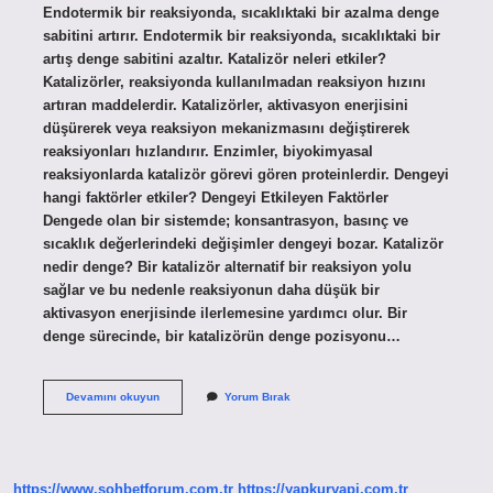
Endotermik bir reaksiyonda, sıcaklıktaki bir azalma denge
sabitini artırır. Endotermik bir reaksiyonda, sıcaklıktaki bir
artış denge sabitini azaltır. Katalizör neleri etkiler?
Katalizörler, reaksiyonda kullanılmadan reaksiyon hızını
artıran maddelerdir. Katalizörler, aktivasyon enerjisini
düşürerek veya reaksiyon mekanizmasını değiştirerek
reaksiyonları hızlandırır. Enzimler, biyokimyasal
reaksiyonlarda katalizör görevi gören proteinlerdir. Dengeyi
hangi faktörler etkiler? Dengeyi Etkileyen Faktörler
Dengede olan bir sistemde; konsantrasyon, basınç ve
sıcaklık değerlerindeki değişimler dengeyi bozar. Katalizör
nedir denge? Bir katalizör alternatif bir reaksiyon yolu
sağlar ve bu nedenle reaksiyonun daha düşük bir
aktivasyon enerjisinde ilerlemesine yardımcı olur. Bir
denge sürecinde, bir katalizörün denge pozisyonu…
Katalizör
Devamını okuyun
Yorum Bırak
Dengeyi
Nasıl
Etkiler
https://www.sohbetforum.com.tr
https://yapkuryapi.com.tr