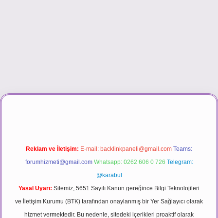
ino
Reklam ve İletişim:
E-mail:
backlinkpaneli@gmail.com
Teams:
forumhizmeti@gmail.com
Whatsapp: 0262 606 0 726
Telegram:
@karabul
Yasal Uyarı:
Sitemiz, 5651 Sayılı Kanun gereğince Bilgi Teknolojileri
ve İletişim Kurumu (BTK) tarafından onaylanmış bir Yer Sağlayıcı olarak
hizmet vermektedir. Bu nedenle, sitedeki içerikleri proaktif olarak