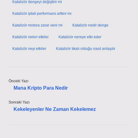
Katalizör dengeyi değiştirir mi
Katalizör iptali performans arttırır mı
Katalizör motora zarar verir mi
Katalizör nedir denge
Katalizör neleri etkiler
Katalizör nereye etki eder
Katalizör neyi etkiler
Katalizör tıkalı olduğu nasıl anlaşılır
Önceki Yazı
Mana Kripto Para Nedir
Sonraki Yazı
Kekeleyenler Ne Zaman Kekelemez