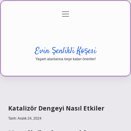
menüyü
Anasayfa
Gizlilik Politikası
Yasal Uyarı
aç
Hakkımızda
Evin Şenlikli Köşesi
Yaşam alanlarına neşe katan öneriler!
Katalizör Dengeyi Nasıl Etkiler
Tarih: Aralık 24, 2024