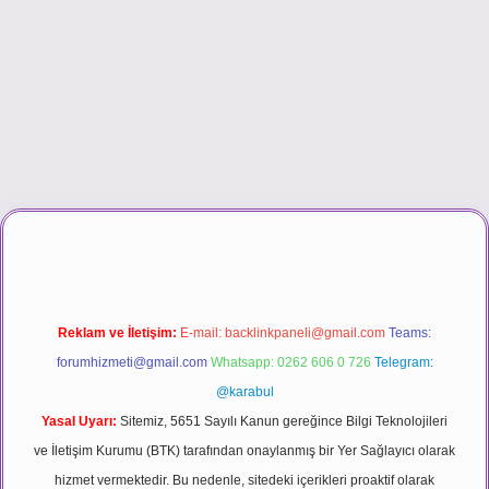
ino
Reklam ve İletişim:
E-mail:
backlinkpaneli@gmail.com
Teams:
forumhizmeti@gmail.com
Whatsapp: 0262 606 0 726
Telegram:
@karabul
Yasal Uyarı:
Sitemiz, 5651 Sayılı Kanun gereğince Bilgi Teknolojileri
ve İletişim Kurumu (BTK) tarafından onaylanmış bir Yer Sağlayıcı olarak
hizmet vermektedir. Bu nedenle, sitedeki içerikleri proaktif olarak