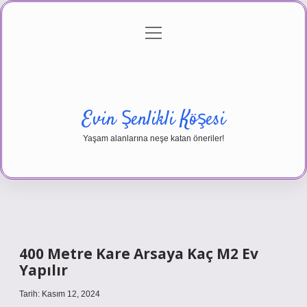
menüyü
Anasayfa
Gizlilik Politikası
Yasal Uyarı
aç
Hakkımızda
Evin Şenlikli Köşesi
Yaşam alanlarına neşe katan öneriler!
400 Metre Kare Arsaya Kaç M2 Ev
Yapılır
Tarih: Kasım 12, 2024