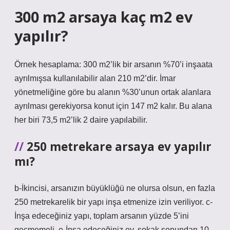
300 m2 arsaya kaç m2 ev
yapılır?
Örnek hesaplama: 300 m2’lik bir arsanın %70’i inşaata
ayrılmışsa kullanılabilir alan 210 m2’dir. İmar
yönetmeliğine göre bu alanın %30’unun ortak alanlara
ayrılması gerekiyorsa konut için 147 m2 kalır. Bu alana
her biri 73,5 m2’lik 2 daire yapılabilir.
250 metrekare arsaya ev yapılır
mı?
b-İkincisi, arsanızın büyüklüğü ne olursa olsun, en fazla
250 metrekarelik bir yapı inşa etmenize izin veriliyor. c-
İnşa edeceğiniz yapı, toplam arsanın yüzde 5’ini
geçmemeli. e-İnşa edeceğiniz ev, sokak sonundan 10