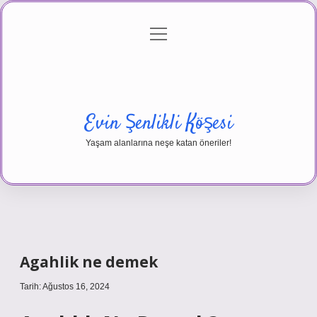
menüyü
Anasayfa
Gizlilik Politikası
Yasal Uyarı
aç
Hakkımızda
Evin Şenlikli Köşesi
Yaşam alanlarına neşe katan öneriler!
Agahlik ne demek
Tarih: Ağustos 16, 2024