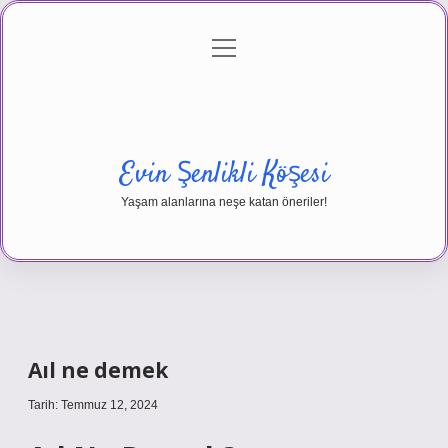
menüyü
Anasayfa
Gizlilik Politikası
Yasal Uyarı
aç
Hakkımızda
Evin Şenlikli Köşesi
Yaşam alanlarına neşe katan öneriler!
Aıl ne demek
Tarih: Temmuz 12, 2024