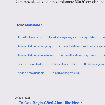
Karo mozaik ve kaldırım karolarımız 30×30 cm ebatında
Tarih:
Makaleler
1 bordür kaç cmdir
1 metrekareye kaç kaldırım taşı gider
A
Arnavut kaldırımı hangi taş
Arnavut kaldırımı hangi taştan yapılır
Arnavut kaldırımı nerede var
Arnavut kaldırımı olayı nedir
Bordür taşı ne kadar
Kaldırım kaç cm olur
Kaldırım taşı ha
Neden Arnavut denir
Taş duvar kaç cm olur
Önceki Yazı
En Çok Beyin Göçü Alan Ülke Nedir