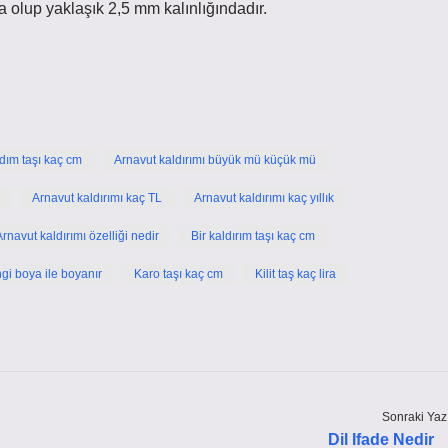
 olup yaklaşık 2,5 mm kalınlığındadır.
dım taşı kaç cm
Arnavut kaldırımı büyük mü küçük mü
Arnavut kaldırımı kaç TL
Arnavut kaldırımı kaç yıllık
Arnavut kaldırımı özelliği nedir
Bir kaldırım taşı kaç cm
ngi boya ile boyanır
Karo taşı kaç cm
Kilit taş kaç lira
Sonraki Yaz
Dil Ifade Nedir