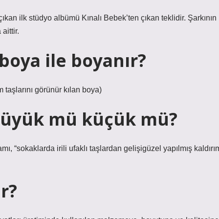
ıkan ilk stüdyo albümü Kınalı Bebek’ten çıkan teklidir. Şarkının
ittir.
 boya ile boyanır?
taşlarını görünür kılan boya)
 büyük mü küçük mü?
, “sokaklarda irili ufaklı taşlardan gelişigüzel yapılmış kaldırı
r?