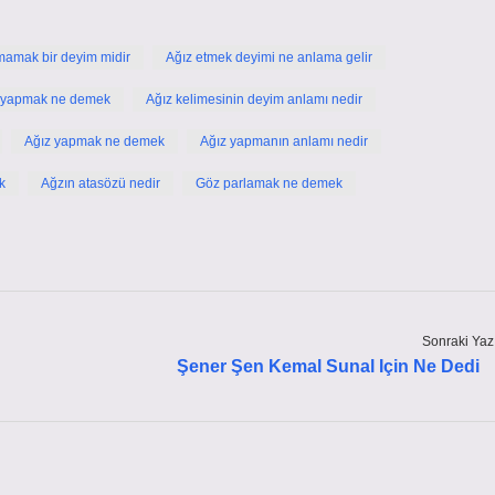
rmamak bir deyim midir
Ağız etmek deyimi ne anlama gelir
ı yapmak ne demek
Ağız kelimesinin deyim anlamı nedir
Ağız yapmak ne demek
Ağız yapmanın anlamı nedir
k
Ağzın atasözü nedir
Göz parlamak ne demek
Sonraki Yaz
Şener Şen Kemal Sunal Için Ne Dedi