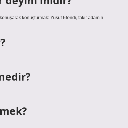
r deyim midir?
konuşarak konuşturmak: Yusuf Efendi, fakir adamın
r?
nedir?
emek?