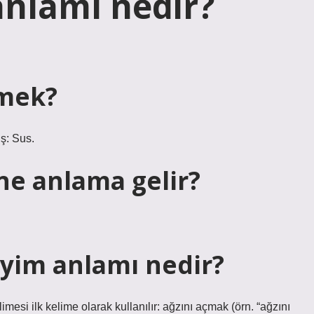
nlamı nedir?
emek?
ş: Sus.
ne anlama gelir?
eyim anlamı nedir?
mesi ilk kelime olarak kullanılır: ağzını açmak (örn. “ağzını