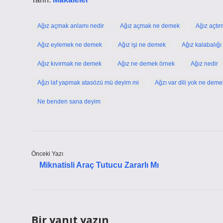
Ağız açmak anlamı nedir
Ağız açmak ne demek
Ağız açtı
Ağız eylemek ne demek
Ağız işi ne demek
Ağız kalabalığ
Ağız kıvırmak ne demek
Ağız ne demek örnek
Ağız nedir
Ağzı laf yapmak atasözü mü deyim mi
Ağzı var dili yok ne deme
Ne benden sana deyim
Önceki Yazı
Miknatisli Araç Tutucu Zararlı Mı
Bir yanıt yazın