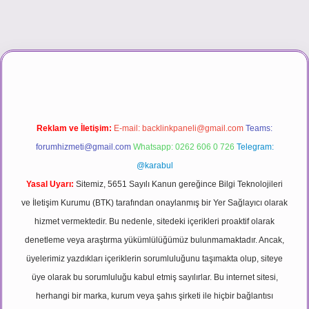
ino
Reklam ve İletişim:
E-mail:
backlinkpaneli@gmail.com
Teams:
forumhizmeti@gmail.com
Whatsapp: 0262 606 0 726
Telegram:
@karabul
Yasal Uyarı:
Sitemiz, 5651 Sayılı Kanun gereğince Bilgi Teknolojileri
ve İletişim Kurumu (BTK) tarafından onaylanmış bir Yer Sağlayıcı olarak
hizmet vermektedir. Bu nedenle, sitedeki içerikleri proaktif olarak
denetleme veya araştırma yükümlülüğümüz bulunmamaktadır. Ancak,
üyelerimiz yazdıkları içeriklerin sorumluluğunu taşımakta olup, siteye
üye olarak bu sorumluluğu kabul etmiş sayılırlar. Bu internet sitesi,
herhangi bir marka, kurum veya şahıs şirketi ile hiçbir bağlantısı