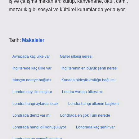
iş ve çalışma mekanları; kulüp, kahvehane, okul, cami,
mezarlık gibi sosyal ve kültürel kurumlar da yer alıyor.
Tarih:
Makaleler
Avrupada kaç ülke var
Galler ülkesi neresi
İngilterede kaç ülke var
İngilterenin en büyük şehri neresi
İskoçya nereye bağlıdır
Kanada birleşik krallığa bağlı mı
London neyi ile meşhur
Londra Avrupa ülkesi mi
Londra hangi aylarda sıcak
Londra hangi ülkenin başkenti
Londrada deniz var mı
Londrada en çok Türk nerede
Londrada hangi dil konuşuluyor
Londrada kaç şehir var