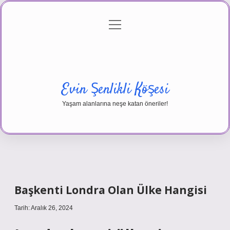
menüyü
Anasayfa
Gizlilik Politikası
Yasal Uyarı
aç
Hakkımızda
Evin Şenlikli Köşesi
Yaşam alanlarına neşe katan öneriler!
Başkenti Londra Olan Ülke Hangisi
Tarih: Aralık 26, 2024