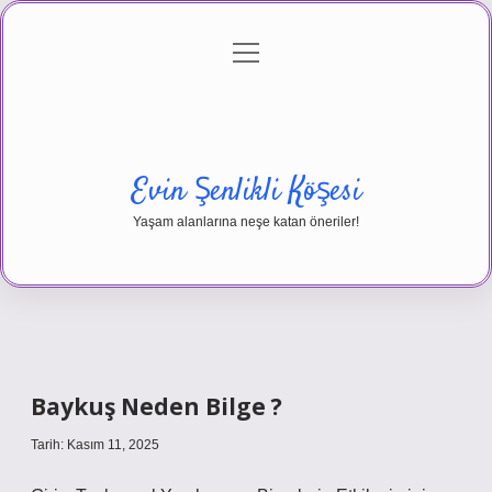
menüyü
Anasayfa
Gizlilik Politikası
Yasal Uyarı
aç
Hakkımızda
Evin Şenlikli Köşesi
Yaşam alanlarına neşe katan öneriler!
Baykuş Neden Bilge ?
Tarih: Kasım 11, 2025