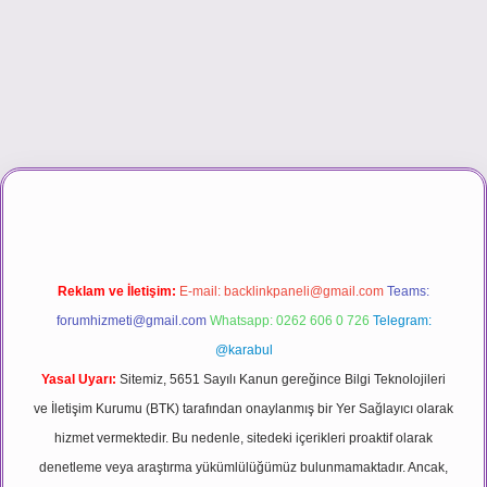
sino
Reklam ve İletişim:
E-mail:
backlinkpaneli@gmail.com
Teams:
forumhizmeti@gmail.com
Whatsapp: 0262 606 0 726
Telegram:
@karabul
Yasal Uyarı:
Sitemiz, 5651 Sayılı Kanun gereğince Bilgi Teknolojileri
ve İletişim Kurumu (BTK) tarafından onaylanmış bir Yer Sağlayıcı olarak
hizmet vermektedir. Bu nedenle, sitedeki içerikleri proaktif olarak
denetleme veya araştırma yükümlülüğümüz bulunmamaktadır. Ancak,