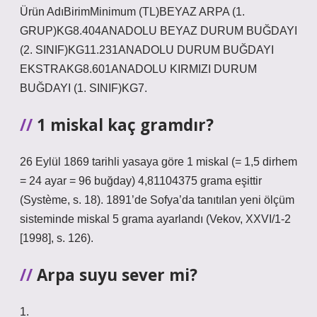
Ürün AdıBirimMinimum (TL)BEYAZ ARPA (1.
GRUP)KG8.404ANADOLU BEYAZ DURUM BUĞDAYI
(2. SINIF)KG11.231ANADOLU DURUM BUĞDAYI
EKSTRAKG8.601ANADOLU KIRMIZI DURUM
BUĞDAYI (1. SINIF)KG7.
1 miskal kaç gramdır?
26 Eylül 1869 tarihli yasaya göre 1 miskal (= 1,5 dirhem
= 24 ayar = 96 buğday) 4,81104375 grama eşittir
(Système, s. 18). 1891’de Sofya’da tanıtılan yeni ölçüm
sisteminde miskal 5 grama ayarlandı (Vekov, XXVI/1-2
[1998], s. 126).
Arpa suyu sever mi?
1.