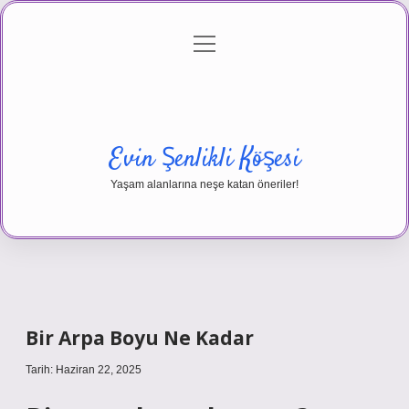
menüyü
Anasayfa
Gizlilik Politikası
Yasal Uyarı
aç
Hakkımızda
Evin Şenlikli Köşesi
Yaşam alanlarına neşe katan öneriler!
Bir Arpa Boyu Ne Kadar
Tarih: Haziran 22, 2025