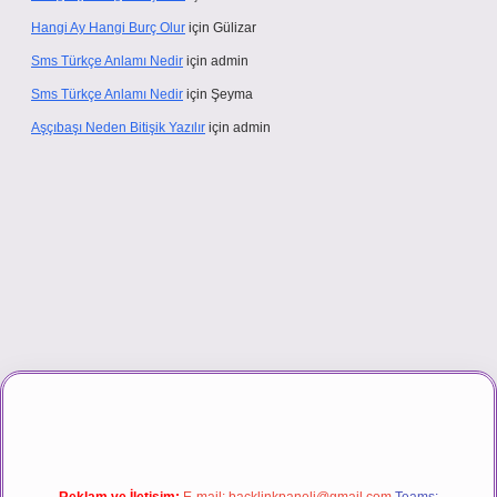
Hangi Ay Hangi Burç Olur
için
Gülizar
Sms Türkçe Anlamı Nedir
için
admin
Sms Türkçe Anlamı Nedir
için
Şeyma
Aşçıbaşı Neden Bitişik Yazılır
için
admin
casino