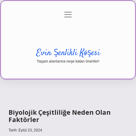
menüyü
Anasayfa
Gizlilik Politikası
Yasal Uyarı
aç
Hakkımızda
Evin Şenlikli Köşesi
Yaşam alanlarına neşe katan öneriler!
Biyolojik Çeşitliliğe Neden Olan
Faktörler
Tarih: Eylül 23, 2024