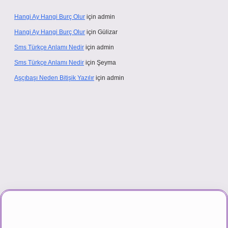
Hangi Ay Hangi Burç Olur
için
admin
Hangi Ay Hangi Burç Olur
için
Gülizar
Sms Türkçe Anlamı Nedir
için
admin
Sms Türkçe Anlamı Nedir
için
Şeyma
Aşçıbaşı Neden Bitişik Yazılır
için
admin
ino