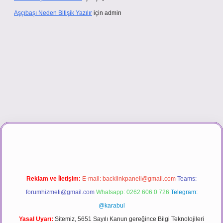
Aşçıbaşı Neden Bitişik Yazılır
için
admin
ino
Reklam ve İletişim:
E-mail:
backlinkpaneli@gmail.com
Teams:
forumhizmeti@gmail.com
Whatsapp: 0262 606 0 726
Telegram:
@karabul
Yasal Uyarı:
Sitemiz, 5651 Sayılı Kanun gereğince Bilgi Teknolojileri