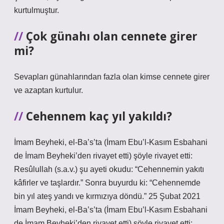
kurtulmuştur.
Çok günahı olan cennete girer
mi?
Sevapları günahlarından fazla olan kimse cennete girer
ve azaptan kurtulur.
Cehennem kaç yıl yakıldı?
İmam Beyheki, el-Ba’s’ta (İmam Ebu’l-Kasım Esbahani
de İmam Beyheki’den rivayet etti) şöyle rivayet etti:
Resûlullah (s.a.v.) şu ayeti okudu: “Cehennemin yakıtı
kâfirler ve taşlardır.” Sonra buyurdu ki: “Cehennemde
bin yıl ateş yandı ve kırmızıya döndü.” 25 Şubat 2021
İmam Beyheki, el-Ba’s’ta (İmam Ebu’l-Kasım Esbahani
de İmam Beyheki’den rivayet etti) şöyle rivayet etti: