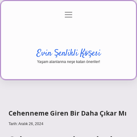
menüyü
Anasayfa
Gizlilik Politikası
Yasal Uyarı
aç
Hakkımızda
Evin Şenlikli Köşesi
Yaşam alanlarına neşe katan öneriler!
Cehenneme Giren Bir Daha Çıkar Mı
Tarih: Aralık 26, 2024