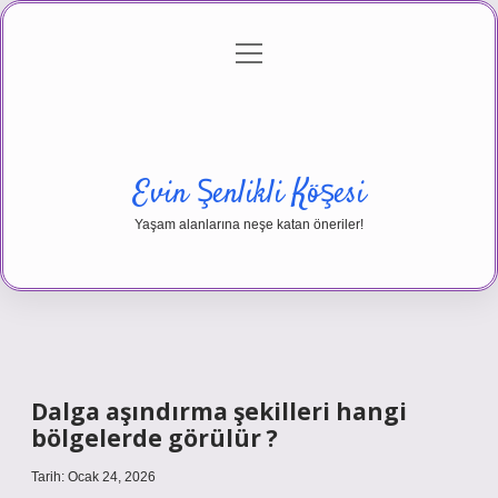
menüyü
Anasayfa
Gizlilik Politikası
Yasal Uyarı
aç
Hakkımızda
Evin Şenlikli Köşesi
Yaşam alanlarına neşe katan öneriler!
Dalga aşındırma şekilleri hangi
bölgelerde görülür ?
Tarih: Ocak 24, 2026