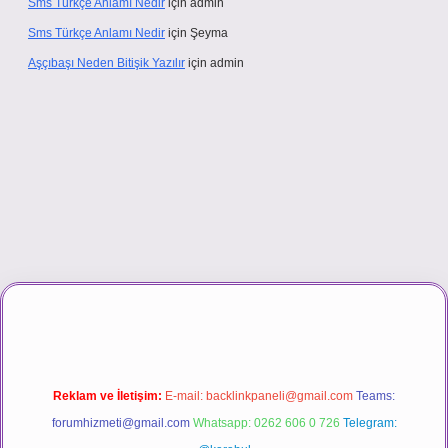
Sms Türkçe Anlamı Nedir
için
admin
Sms Türkçe Anlamı Nedir
için
Şeyma
Aşçıbaşı Neden Bitişik Yazılır
için
admin
sino
Reklam ve İletişim:
E-mail:
backlinkpaneli@gmail.com
Teams:
forumhizmeti@gmail.com
Whatsapp: 0262 606 0 726
Telegram: