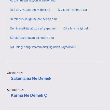
Ağız içi beyaz lezyonlar neden olur
B12 ağız yaralarına iyi gelir mi
D vıtamını nelerde var
Demir düşüklüğü nelere sebep olur
Demir eksikliği ağızda aft yapar mı
Dil aftına ne iyi gelir
Sürekli tekrarlayan aft neden olur
Tatlı isteği hangi vitamin eksikliğinden kaynaklanır
Önceki Yazı
Salamlama Ne Demek
Sonraki Yazı
Karma Ne Demek Ç