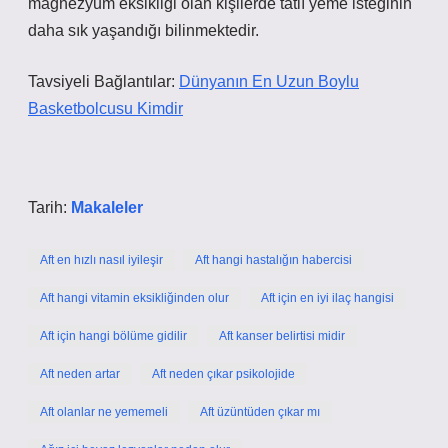
magnezyum eksikliği olan kişilerde tatlı yeme isteğinin
daha sık yaşandığı bilinmektedir.
Tavsiyeli Bağlantılar:
Dünyanın En Uzun Boylu
Basketbolcusu Kimdir
Tarih:
Makaleler
Aft en hızlı nasıl iyileşir
Aft hangi hastalığın habercisi
Aft hangi vitamin eksikliğinden olur
Aft için en iyi ilaç hangisi
Aft için hangi bölüme gidilir
Aft kanser belirtisi midir
Aft neden artar
Aft neden çıkar psikolojide
Aft olanlar ne yememeli
Aft üzüntüden çıkar mı