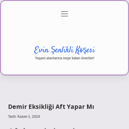
menüyü
Anasayfa
Gizlilik Politikası
Yasal Uyarı
aç
Hakkımızda
Evin Şenlikli Köşesi
Yaşam alanlarına neşe katan öneriler!
Demir Eksikliği Aft Yapar Mı
Tarih: Kasım 1, 2024