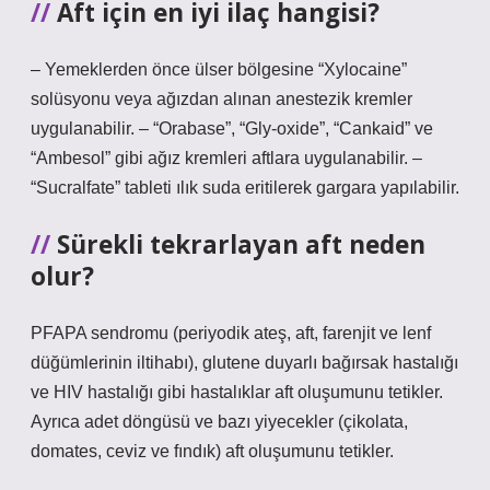
Aft için en iyi ilaç hangisi?
– Yemeklerden önce ülser bölgesine “Xylocaine”
solüsyonu veya ağızdan alınan anestezik kremler
uygulanabilir. – “Orabase”, “Gly-oxide”, “Cankaid” ve
“Ambesol” gibi ağız kremleri aftlara uygulanabilir. –
“Sucralfate” tableti ılık suda eritilerek gargara yapılabilir.
Sürekli tekrarlayan aft neden
olur?
PFAPA sendromu (periyodik ateş, aft, farenjit ve lenf
düğümlerinin iltihabı), glutene duyarlı bağırsak hastalığı
ve HIV hastalığı gibi hastalıklar aft oluşumunu tetikler.
Ayrıca adet döngüsü ve bazı yiyecekler (çikolata,
domates, ceviz ve fındık) aft oluşumunu tetikler.