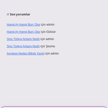
Son yorumlar
Hangi Ay Hangi Burç Olur
için
admin
Hangi Ay Hangi Burç Olur
için
Gülizar
Sms Türkçe Anlamı Nedir
için
admin
Sms Türkçe Anlamı Nedir
için
Şeyma
Aşçıbaşı Neden Bitişik Yazılır
için
admin
ino