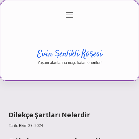
menüyü
Anasayfa
Gizlilik Politikası
Yasal Uyarı
aç
Hakkımızda
Evin Şenlikli Köşesi
Yaşam alanlarına neşe katan öneriler!
Dilekçe Şartları Nelerdir
Tarih: Ekim 27, 2024