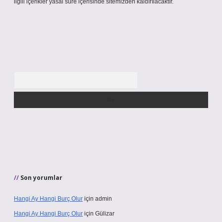
ilgili içerikler yasal süre içerisinde sitemizden kaldırılacaktır.
Arama
Son yorumlar
Hangi Ay Hangi Burç Olur
için
admin
Hangi Ay Hangi Burç Olur
için
Gülizar