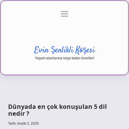
menüyü
Anasayfa
Gizlilik Politikası
Yasal Uyarı
aç
Hakkımızda
Evin Şenlikli Köşesi
Yaşam alanlarına neşe katan öneriler!
Dünyada en çok konuşulan 5 dil
nedir ?
Tarih: Aralık 2, 2025